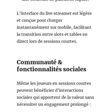
L’interface du live streamer est légère
et conçue pour charger
instantanément sur mobile, facilitant
la transition entre slots et tables en
direct lors de sessions courtes.
Communauté &
fonctionnalités sociales
Même les joueurs en sessions courtes
peuvent bénéficier d’interactions
sociales qui apportent de la valeur sans
nécessiter un engagement prolongé :