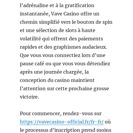
l’adrénaline et à la gratification
instantanée, Vave Casino offre un
chemin simplifié vers le bouton de spin
et une sélection de slots à haute
volatilité qui offrent des paiements
rapides et des graphismes audacieux.
Que vous vous connectiez lors d’une
pause café ou que vous vous détendiez
après une journée chargée, la
conception du casino maintient
l’attention sur cette prochaine grosse
victoire.
Pour commencer, rendez-vous sur
https://vavecasino-official.fr/fr-fr/
où
le processus d’inscription prend moins