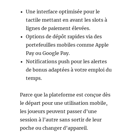
Une interface optimisée pour le
tactile mettant en avant les slots à
lignes de paiement élevées.
Options de dépôt rapides via des
portefeuilles mobiles comme Apple
Pay ou Google Pay.
Notifications push pour les alertes
de bonus adaptées à votre emploi du
temps.
Parce que la plateforme est conçue dès
le départ pour une utilisation mobile,
les joueurs peuvent passer d’une
session à l’autre sans sortir de leur
poche ou changer d’appareil.