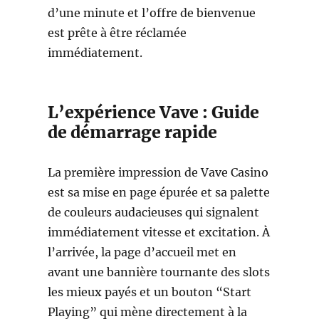
d’une minute et l’offre de bienvenue
est prête à être réclamée
immédiatement.
L’expérience Vave : Guide
de démarrage rapide
La première impression de Vave Casino
est sa mise en page épurée et sa palette
de couleurs audacieuses qui signalent
immédiatement vitesse et excitation. À
l’arrivée, la page d’accueil met en
avant une bannière tournante des slots
les mieux payés et un bouton “Start
Playing” qui mène directement à la