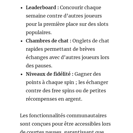
Leaderboard :
Concourir chaque
semaine contre d’autres joueurs
pour la première place sur des slots
populaires.
Chambres de chat :
Onglets de chat
rapides permettant de brèves
échanges avec d’autres joueurs lors
des pauses.
Niveaux de fidélité :
Gagner des
points à chaque spin ; les échanger
contre des free spins ou de petites
récompenses en argent.
Les fonctionnalités communautaires
sont conçues pour être accessibles lors
de courtes pauses, garantissant que