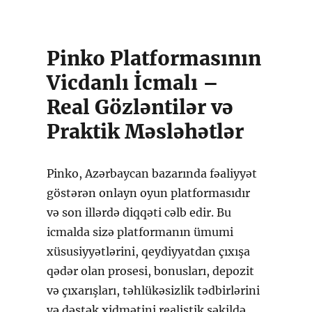
Pinko Platformasının
Vicdanlı İcmalı –
Real Gözləntilər və
Praktik Məsləhətlər
Pinko, Azərbaycan bazarında fəaliyyət
göstərən onlayn oyun platformasıdır
və son illərdə diqqəti cəlb edir. Bu
icmalda sizə platformanın ümumi
xüsusiyyətlərini, qeydiyyatdan çıxışa
qədər olan prosesi, bonusları, depozit
və çıxarışları, təhlükəsizlik tədbirlərini
və dəstək xidmətini realistik şəkildə