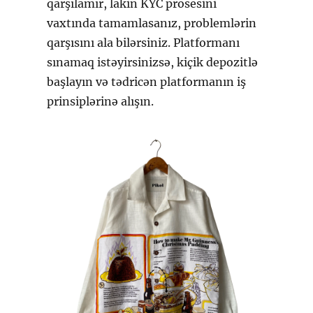
qarşılamır, lakin KYC prosesini
vaxtında tamamlasanız, problemlərin
qarşısını ala bilərsiniz. Platformanı
sınamaq istəyirsinizsə, kiçik depozitlə
başlayın və tədricən platformanın iş
prinsiplərinə alışın.