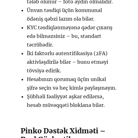
tələb olunur – foto aydın olmalıdır.
Ünvan təsdiqi üçün kommunal
ödəniş qəbzi lazım ola bilər.
KYC təsdiqlənməyənə qədər çıxarış
edə bilməzsiniz – bu, standart
təcrübədir.
İki faktorlu autentifikasiya (2FA)
aktivləşdirilə bilər – bunu etməyi
tövsiyə edirik.
Hesabınızı qorumaq üçün unikal
şifrə seçin və heç kimlə paylaşmayın.
Şübhəli fəaliyyət aşkar edilərsə,
hesab müvəqqəti bloklana bilər.
Pinko Dəstək Xidməti –