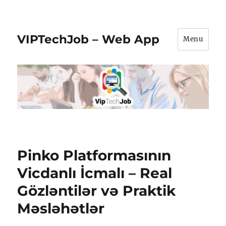
VIPTechJob – Web App
Menu
Pinko Platformasının
Vicdanlı İcmalı – Real
Gözləntilər və Praktik
Məsləhətlər