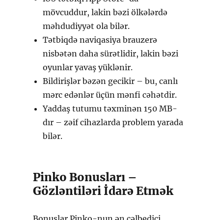
mövcuddur, lakin bəzi ölkələrdə
məhdudiyyət ola bilər.
Tətbiqdə naviqasiya brauzerə
nisbətən daha sürətlidir, lakin bəzi
oyunlar yavaş yüklənir.
Bildirişlər bəzən gecikir – bu, canlı
mərc edənlər üçün mənfi cəhətdir.
Yaddaş tutumu təxminən 150 MB-
dır – zəif cihazlarda problem yarada
bilər.
Pinko Bonusları –
Gözləntiləri İdarə Etmək
Bonuslar Pinko-nun ən cəlbedici