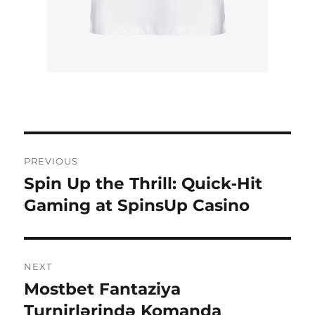
Post
PREVIOUS
navigation
Spin Up the Thrill: Quick‑Hit
Previous
post:
Gaming at SpinsUp Casino
NEXT
Mostbet Fantaziya
Next
post:
Turnirlərində Komanda