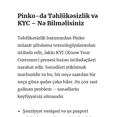
Pinko-da Təhlükəsizlik və
KYC – Nə Bilməlisiniz
Təhlükəsizlik baxımından Pinko
müasir şifrələmə texnologiyalarından
istifadə edir, lakin KYC (Know Your
Customer) prosesi bəzən istifadəçiləri
narahat edir. Sənədləri yükləmək
məcburidir və bu, bir neçə saatdan bir
neçə günə qədər çəkə bilər. Ən çox rast
gəlinən problem – sənədlərin
keyfiyyətsiz olmasıdır.
Şəxsiyyət vəsiqəsi və ya pasport