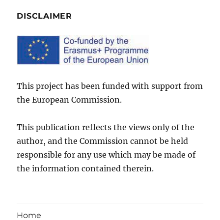
DISCLAIMER
This project has been funded with support from
the European Commission.
This publication reflects the views only of the
author, and the Commission cannot be held
responsible for any use which may be made of
the information contained therein.
Home