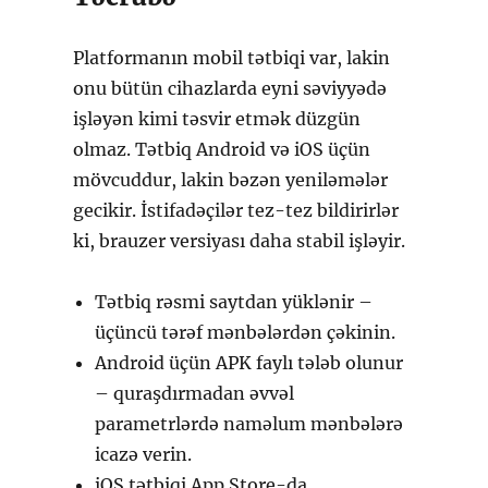
Platformanın mobil tətbiqi var, lakin
onu bütün cihazlarda eyni səviyyədə
işləyən kimi təsvir etmək düzgün
olmaz. Tətbiq Android və iOS üçün
mövcuddur, lakin bəzən yeniləmələr
gecikir. İstifadəçilər tez-tez bildirirlər
ki, brauzer versiyası daha stabil işləyir.
Tətbiq rəsmi saytdan yüklənir –
üçüncü tərəf mənbələrdən çəkinin.
Android üçün APK faylı tələb olunur
– quraşdırmadan əvvəl
parametrlərdə naməlum mənbələrə
icazə verin.
iOS tətbiqi App Store-da