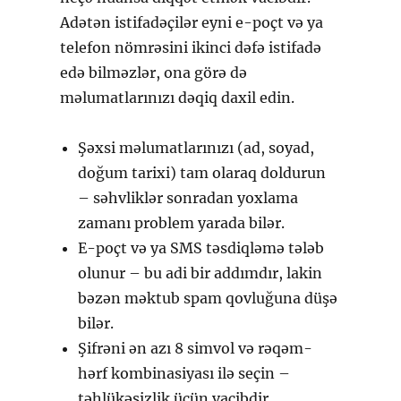
Adətən istifadəçilər eyni e-poçt və ya
telefon nömrəsini ikinci dəfə istifadə
edə bilməzlər, ona görə də
məlumatlarınızı dəqiq daxil edin.
Şəxsi məlumatlarınızı (ad, soyad,
doğum tarixi) tam olaraq doldurun
– səhvliklər sonradan yoxlama
zamanı problem yarada bilər.
E-poçt və ya SMS təsdiqləmə tələb
olunur – bu adi bir addımdır, lakin
bəzən məktub spam qovluğuna düşə
bilər.
Şifrəni ən azı 8 simvol və rəqəm-
hərf kombinasiyası ilə seçin –
təhlükəsizlik üçün vacibdir.