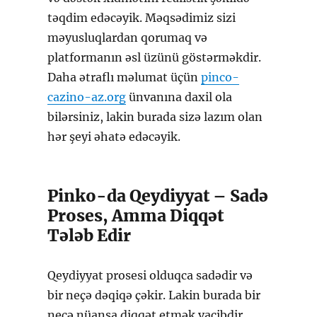
təqdim edəcəyik. Məqsədimiz sizi
məyusluqlardan qorumaq və
platformanın əsl üzünü göstərməkdir.
Daha ətraflı məlumat üçün
pinco-
cazino-az.org
ünvanına daxil ola
bilərsiniz, lakin burada sizə lazım olan
hər şeyi əhatə edəcəyik.
Pinko-da Qeydiyyat – Sadə
Proses, Amma Diqqət
Tələb Edir
Qeydiyyat prosesi olduqca sadədir və
bir neçə dəqiqə çəkir. Lakin burada bir
neçə nüansa diqqət etmək vacibdir.