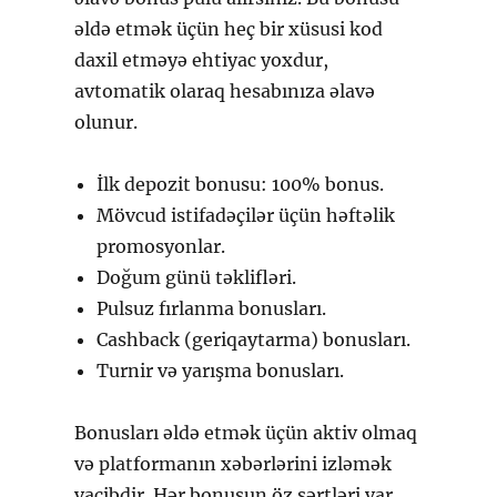
əldə etmək üçün heç bir xüsusi kod
daxil etməyə ehtiyac yoxdur,
avtomatik olaraq hesabınıza əlavə
olunur.
İlk depozit bonusu: 100% bonus.
Mövcud istifadəçilər üçün həftəlik
promosyonlar.
Doğum günü təklifləri.
Pulsuz fırlanma bonusları.
Cashback (geriqaytarma) bonusları.
Turnir və yarışma bonusları.
Bonusları əldə etmək üçün aktiv olmaq
və platformanın xəbərlərini izləmək
vacibdir. Hər bonusun öz şərtləri var,