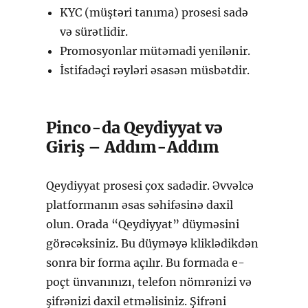
KYC (müştəri tanıma) prosesi sadə
və sürətlidir.
Promosyonlar mütəmadi yenilənir.
İstifadəçi rəyləri əsasən müsbətdir.
Pinco-da Qeydiyyat və
Giriş – Addım-Addım
Qeydiyyat prosesi çox sadədir. Əvvəlcə
platformanın əsas səhifəsinə daxil
olun. Orada “Qeydiyyat” düyməsini
görəcəksiniz. Bu düyməyə kliklədikdən
sonra bir forma açılır. Bu formada e-
poçt ünvanınızı, telefon nömrənizi və
şifrənizi daxil etməlisiniz. Şifrəni