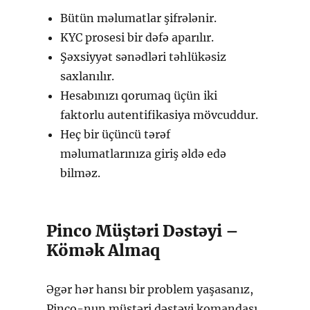
Bütün məlumatlar şifrələnir.
KYC prosesi bir dəfə aparılır.
Şəxsiyyət sənədləri təhlükəsiz
saxlanılır.
Hesabınızı qorumaq üçün iki
faktorlu autentifikasiya mövcuddur.
Heç bir üçüncü tərəf
məlumatlarınıza giriş əldə edə
bilməz.
Pinco Müştəri Dəstəyi –
Kömək Almaq
Əgər hər hansı bir problem yaşasanız,
Pinco-nun müştəri dəstəyi komandası