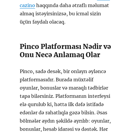
cazino
haqqında daha ətraflı məlumat
almaq istəyirsinizsə, bu icmal sizin
üçün faydalı olacaq.
Pinco Platforması Nədir və
Onu Necə Anlamaq Olar
Pinco, sadə desək, bir onlayn əyləncə
platformasıdır. Burada müxtəlif
oyunlar, bonuslar və maraqlı tədbirlər
tapa bilərsiniz. Platformanın interfeysi
elə qurulub ki, hətta ilk dəfə istifadə
edənlər də rahatlıqla gəzə bilsin. Əsas
bölmələr aydın şəkildə ayrılıb: oyunlar,
bonuslar, hesab idarəsi və dəstək. Hər