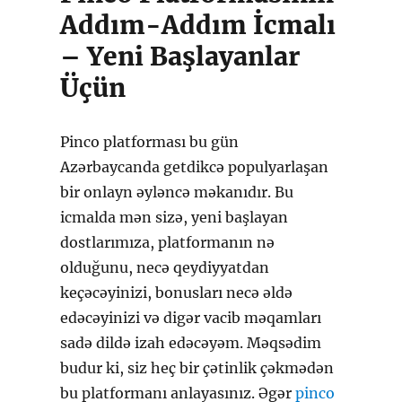
Addım-Addım İcmalı
– Yeni Başlayanlar
Üçün
Pinco platforması bu gün
Azərbaycanda getdikcə populyarlaşan
bir onlayn əyləncə məkanıdır. Bu
icmalda mən sizə, yeni başlayan
dostlarımıza, platformanın nə
olduğunu, necə qeydiyyatdan
keçəcəyinizi, bonusları necə əldə
edəcəyinizi və digər vacib məqamları
sadə dildə izah edəcəyəm. Məqsədim
budur ki, siz heç bir çətinlik çəkmədən
bu platformanı anlayasınız. Əgər
pinco