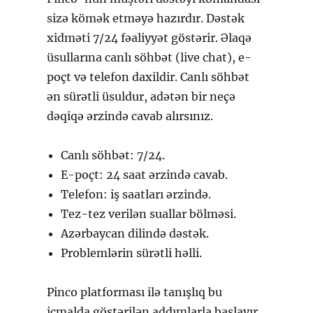
sizə kömək etməyə hazırdır. Dəstək
xidməti 7/24 fəaliyyət göstərir. Əlaqə
üsullarına canlı söhbət (live chat), e-
poçt və telefon daxildir. Canlı söhbət
ən sürətli üsuldur, adətən bir neçə
dəqiqə ərzində cavab alırsınız.
Canlı söhbət: 7/24.
E-poçt: 24 saat ərzində cavab.
Telefon: iş saatları ərzində.
Tez-tez verilən suallar bölməsi.
Azərbaycan dilində dəstək.
Problemlərin sürətli həlli.
Pinco platforması ilə tanışlıq bu
icmalda göstərilən addımlarla başlayır.