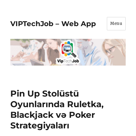
VIPTechJob – Web App
Menu
Pin Up Stolüstü
Oyunlarında Ruletka,
Blackjack və Poker
Strategiyaları