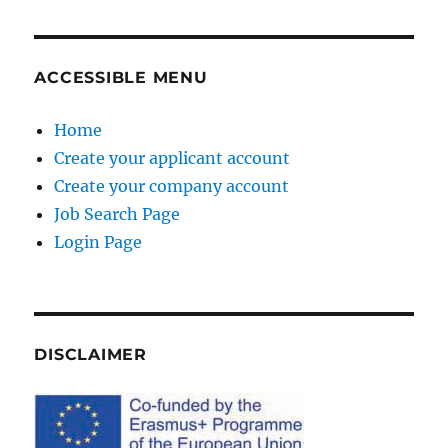
ACCESSIBLE MENU
Home
Create your applicant account
Create your company account
Job Search Page
Login Page
DISCLAIMER