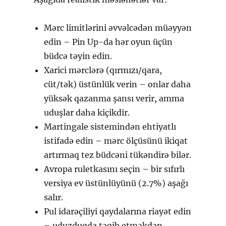
Mərc limitlərini əvvəlcədən müəyyən
edin – Pin Up-da hər oyun üçün
büdcə təyin edin.
Xarici mərclərə (qırmızı/qara,
cüt/tək) üstünlük verin – onlar daha
yüksək qazanma şansı verir, amma
uduşlar daha kiçikdir.
Martingale sistemindən ehtiyatlı
istifadə edin – mərc ölçüsünü ikiqat
artırmaq tez büdcəni tükəndirə bilər.
Avropa ruletkasını seçin – bir sıfırlı
versiya ev üstünlüyünü (2.7%) aşağı
salır.
Pul idarəçiliyi qaydalarına riayət edin
– uduzduqda təqib etməkdən