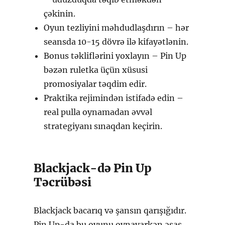
çəkinin.
Oyun tezliyini məhdudlaşdırın – hər
seansda 10-15 dövrə ilə kifayətlənin.
Bonus təkliflərini yoxlayın – Pin Up
bəzən ruletka üçün xüsusi
promosiyalar təqdim edir.
Praktika rejimindən istifadə edin –
real pulla oynamadan əvvəl
strategiyanı sınaqdan keçirin.
Blackjack-də Pin Up
Təcrübəsi
Blackjack bacarıq və şansın qarışığıdır.
Pin Up-da bu oyunu oynayarkən əsas