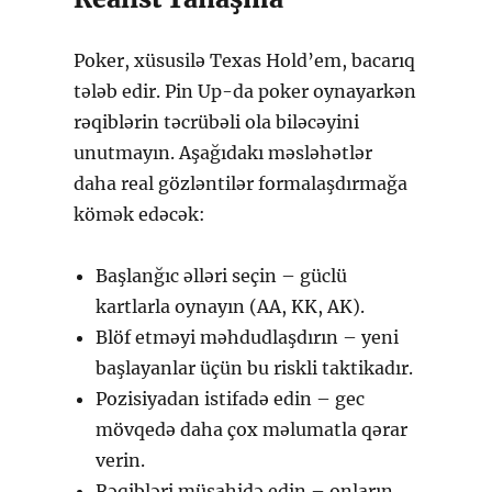
Poker, xüsusilə Texas Hold’em, bacarıq
tələb edir. Pin Up-da poker oynayarkən
rəqiblərin təcrübəli ola biləcəyini
unutmayın. Aşağıdakı məsləhətlər
daha real gözləntilər formalaşdırmağa
kömək edəcək:
Başlanğıc əlləri seçin – güclü
kartlarla oynayın (AA, KK, AK).
Blöf etməyi məhdudlaşdırın – yeni
başlayanlar üçün bu riskli taktikadır.
Pozisiyadan istifadə edin – gec
mövqedə daha çox məlumatla qərar
verin.
Rəqibləri müşahidə edin – onların