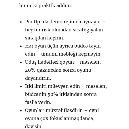
bir neçə praktik addım:
Pin Up-da demo rejimdə oynayın –
heç bir risk olmadan strategiyaları
sınaqdan keçirin.
Hər oyun üçün ayrıca büdcə təyin
edin – ümumi məbləği keçməyin.
Uduş hədəfləri qoyun – məsələn,
20% qazancdan sonra oyunu
dayandırın.
İtki limiti müəyyən edin – məsələn,
büdcənin 50% itkisindən sonra
fasilə verin.
Oyunları müxtəlifləşdirin – eyni
oyuna çox fokuslanmaqdansa,
dəyişin.