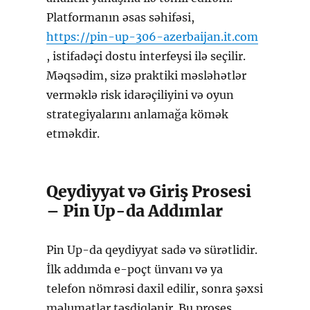
Platformanın əsas səhifəsi,
https://pin-up-306-azerbaijan.it.com
, istifadəçi dostu interfeysi ilə seçilir.
Məqsədim, sizə praktiki məsləhətlər
verməklə risk idarəçiliyini və oyun
strategiyalarını anlamağa kömək
etməkdir.
Qeydiyyat və Giriş Prosesi
– Pin Up-da Addımlar
Pin Up-da qeydiyyat sadə və sürətlidir.
İlk addımda e-poçt ünvanı və ya
telefon nömrəsi daxil edilir, sonra şəxsi
məlumatlar təsdiqlənir. Bu proses