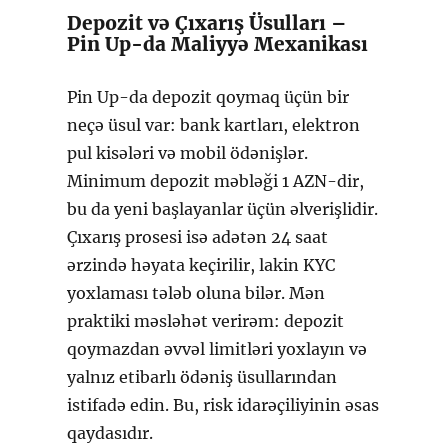
Depozit və Çıxarış Üsulları –
Pin Up-da Maliyyə Mexanikası
Pin Up-da depozit qoymaq üçün bir
neçə üsul var: bank kartları, elektron
pul kisələri və mobil ödənişlər.
Minimum depozit məbləği 1 AZN-dir,
bu da yeni başlayanlar üçün əlverişlidir.
Çıxarış prosesi isə adətən 24 saat
ərzində həyata keçirilir, lakin KYC
yoxlaması tələb oluna bilər. Mən
praktiki məsləhət verirəm: depozit
qoymazdan əvvəl limitləri yoxlayın və
yalnız etibarlı ödəniş üsullarından
istifadə edin. Bu, risk idarəçiliyinin əsas
qaydasıdır.