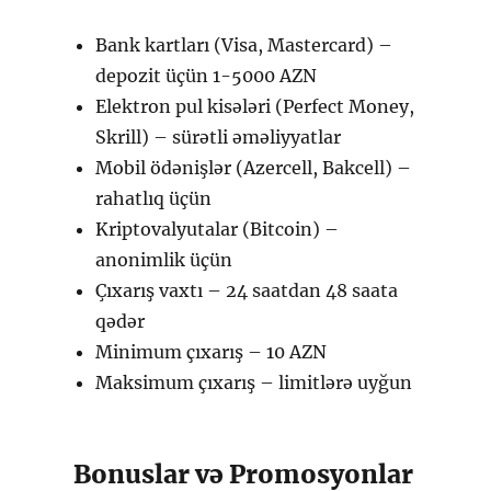
Bank kartları (Visa, Mastercard) –
depozit üçün 1-5000 AZN
Elektron pul kisələri (Perfect Money,
Skrill) – sürətli əməliyyatlar
Mobil ödənişlər (Azercell, Bakcell) –
rahatlıq üçün
Kriptovalyutalar (Bitcoin) –
anonimlik üçün
Çıxarış vaxtı – 24 saatdan 48 saata
qədər
Minimum çıxarış – 10 AZN
Maksimum çıxarış – limitlərə uyğun
Bonuslar və Promosyonlar