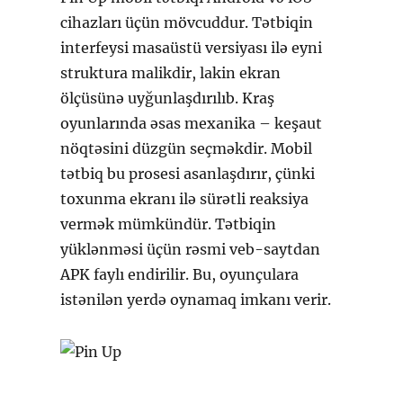
cihazları üçün mövcuddur. Tətbiqin
interfeysi masaüstü versiyası ilə eyni
struktura malikdir, lakin ekran
ölçüsünə uyğunlaşdırılıb. Kraş
oyunlarında əsas mexanika – keşaut
nöqtəsini düzgün seçməkdir. Mobil
tətbiq bu prosesi asanlaşdırır, çünki
toxunma ekranı ilə sürətli reaksiya
vermək mümkündür. Tətbiqin
yüklənməsi üçün rəsmi veb-saytdan
APK faylı endirilir. Bu, oyunçulara
istənilən yerdə oynamaq imkanı verir.