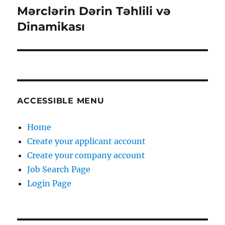
post:
Mərclərin Dərin Təhlili və
Dinamikası
ACCESSIBLE MENU
Home
Create your applicant account
Create your company account
Job Search Page
Login Page