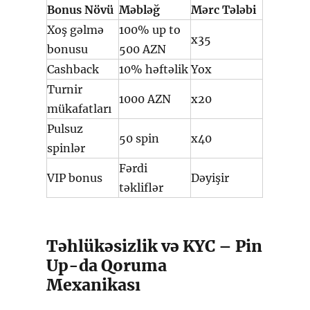
Bonus Növü
Məbləğ
Mərc Tələbi
Xoş gəlmə
100% up to
x35
bonusu
500 AZN
Cashback
10% həftəlik
Yox
Turnir
1000 AZN
x20
mükafatları
Pulsuz
50 spin
x40
spinlər
Fərdi
VIP bonus
Dəyişir
təkliflər
Təhlükəsizlik və KYC – Pin
Up-da Qoruma
Mexanikası