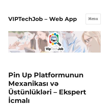
VIPTechJob – Web App
Menu
Pin Up Platformunun
Mexanikası və
Üstünlükləri – Ekspert
İcmalı