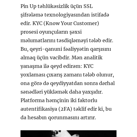
Pin Up təhlükəsizlik üçün SSL
şifrələmə texnologiyasından istifadə
edir. KYC (Know Your Customer)
prosesi oyunçuların şəxsi
məlumatlarını təsdiqləməyi tələb edir.
Bu, qeyri-qanuni fəaliyyətin qarşısını
almaq üçün vacibdir. Mən analitik
yanaşma ilə qeyd edirəm: KYC
yoxlaması çıxarış zamanı tələb olunur,
ona görə də qeydiyyatdan sonra dərhal
sənədləri yükləmək daha yaxşıdır.
Platforma həmçinin iki faktorlu
autentifikasiya (2FA) təklif edir ki, bu
da hesabın qorunmasını artırır.