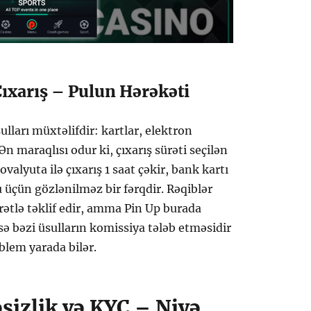
Çıxarış – Pulun Hərəkəti
ulları müxtəlifdir: kartlar, elektron
Ən maraqlısı odur ki, çıxarış sürəti seçilən
ovalyuta ilə çıxarış 1 saat çəkir, bank kartı
çu üçün gözlənilməz bir fərqdir. Rəqiblər
rətlə təklif edir, amma Pin Up burada
isə bəzi üsulların komissiya tələb etməsidir
blem yarada bilər.
sizlik və KYC – Niyə