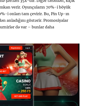
ə şərtləri 35x-dir. Digər tərəfdən, kiçik
 imkan verir. Oyunçuların 70%-i böyük
0%-i onları tam çevirir. Bu, Pin Up-ın
ən anladığını göstərir. Promosiyalar
turnirlər də var – bunlar daha