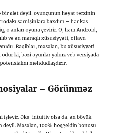
 bir alət deyil, oyunçunun həyat tərzinin
etrodakı sərnişinlərə baxdım – hər kəs
iq, o anları oyuna çevirir. O, həm Android,
lıb və ən maraqlı xüsusiyyəti, oflayn
nıdır. Rəqiblər, məsələn, bu xüsusiyyəti
 odur ki, bəzi oyunlar yalnız veb versiyada
potensialını məhdudlaşdırır.
mosiyalar – Görünməz
i işləyir. Əks-intuitiv olsa da, ən böyük
m deyil. Məsələn, 100% hoşgeldin bonusu