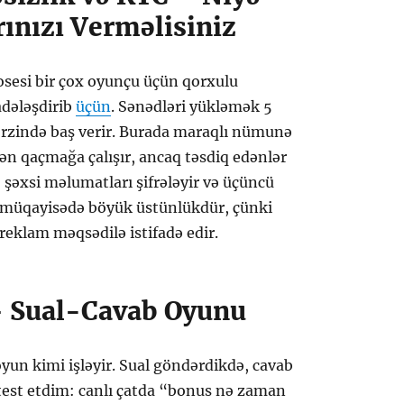
ınızı Verməlisiniz
sesi bir çox oyunçu üçün qorxulu
dələşdirib
üçün
. Sənədləri yükləmək 5
 ərzində baş verir. Burada maraqlı nümunə
n qaçmağa çalışır, ancaq təsdiq edənlər
p, şəxsi məlumatları şifrələyir və üçüncü
lə müqayisədə böyük üstünlükdür, çünki
reklam məqsədilə istifadə edir.
– Sual-Cavab Oyunu
oyun kimi işləyir. Sual göndərdikdə, cavab
 test etdim: canlı çatda “bonus nə zaman