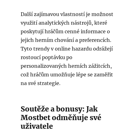
Další zajímavou vlastností je možnost
využití analytických nástrojů, které
poskytují hráčům cenné informace o
jejich herním chování a preferencích.
Tyto trendy v online hazardu odrážejí
rostoucí poptávku po
personalizovaných herních zážitcích,
což hráčům umožňuje lépe se zaměřit
na své strategie.
Soutěže a bonusy: Jak
Mostbet odměňuje své
uživatele