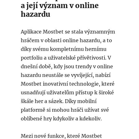
a její význam v online
hazardu
Aplikace Mostbet se stala významným
hráčem v oblasti online hazardu, a to
díky svému kompletnímu hernímu
portfoliu a uživatelské přívětivosti. V
dnešní době, kdy jsou trendy v online
hazardu neustále se vyvíjející, nabízí
Mostbet inovativní technologie, které
usnadňují uživatelům přístup k široké
škále her a sázek. Díky mobilní
platformě si mohou hráči užívat své
oblíbené hry kdykoliv a kdekoliv.
Mezi nové funkce, které Mostbet