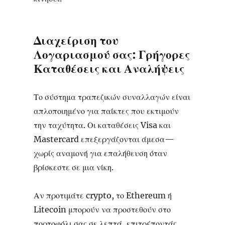
Διαχείριση του
Λογαριασμού σας: Γρήγορες
Καταθέσεις και Αναλήψεις
Το σύστημα τραπεζικών συναλλαγών είναι
απλοποιημένο για παίκτες που εκτιμούν
την ταχύτητα. Οι καταθέσεις Visa και
Mastercard επεξεργάζονται άμεσα—
χωρίς αναμονή για επαλήθευση όταν
βρίσκεστε σε μια νίκη.
Αν προτιμάτε crypto, το Ethereum ή
Litecoin μπορούν να προστεθούν στο
πορτοφόλι σας σε λεπτά, επιτρέποντάς