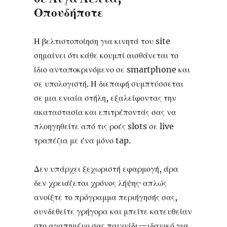
Οπουδήποτε
Η βελτιστοποίηση για κινητά του site
σημαίνει ότι κάθε κουμπί αισθάνεται το
ίδιο ανταποκρινόμενο σε smartphone και
σε υπολογιστή. Η διεπαφή συμπτύσσεται
σε μια ενιαία στήλη, εξαλείφοντας την
ακαταστασία και επιτρέποντάς σας να
πλοηγηθείτε από τις ροές slots σε live
τραπέζια με ένα μόνο tap.
Δεν υπάρχει ξεχωριστή εφαρμογή, άρα
δεν χρειάζεται χρόνος λήψης· απλώς
ανοίξτε το πρόγραμμα περιήγησής σας,
συνδεθείτε γρήγορα και μπείτε κατευθείαν
στο αγαπημένο σας παιχνίδι—ιδανικό για