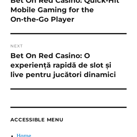
Bet On Red Casino: Quick‑Hit
post:
Mobile Gaming for the
On‑the‑Go Player
NEXT
Bet On Red Casino: O
Next
post:
experiență rapidă de slot și
live pentru jucători dinamici
ACCESSIBLE MENU
Home