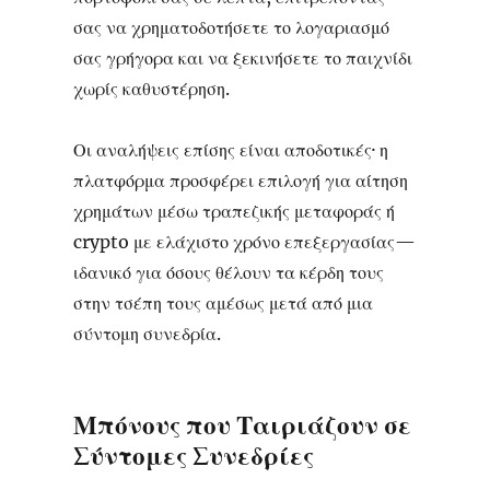
σας να χρηματοδοτήσετε το λογαριασμό
σας γρήγορα και να ξεκινήσετε το παιχνίδι
χωρίς καθυστέρηση.
Οι αναλήψεις επίσης είναι αποδοτικές· η
πλατφόρμα προσφέρει επιλογή για αίτηση
χρημάτων μέσω τραπεζικής μεταφοράς ή
crypto με ελάχιστο χρόνο επεξεργασίας—
ιδανικό για όσους θέλουν τα κέρδη τους
στην τσέπη τους αμέσως μετά από μια
σύντομη συνεδρία.
Μπόνους που Ταιριάζουν σε
Σύντομες Συνεδρίες