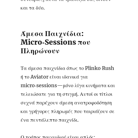
και τα δύο.
Άμεσα Παιχνίδια:
Micro‑Sessions που
Πληρώνουν
Τα άμεσα παιχνίδια όπως το Plinko Rush
ή το Aviator είναι ιδανικά για
micro‑sessions—μόνο λίγα κινήματα και
τελειώσατε για τη στιγμή. Αυτοί οι τίτλοι
συχνά παρέχουν άμεση ανατροφοδότηση
και γρήγορες πληρωμές που ταιριάζουν σε
ένα πεντάλεπτο παιχνίδι.
Ο τρόπος παιχνιδιού είναι απλός: