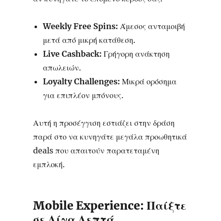
Weekly Free Spins:
Άμεσος ανταμοιβή
μετά από μικρή κατάθεση.
Live Cashback:
Γρήγορη ανάκτηση
απωλειών.
Loyalty Challenges:
Μικρά ορόσημα
για επιπλέον μπόνους.
Αυτή η προσέγγιση εστιάζει στην δράση
παρά στο να κυνηγάτε μεγάλα προωθητικά
deals που απαιτούν παρατεταμένη
εμπλοκή.
Mobile Experience: Παίξτε
σε Λίγα Λεπτά,