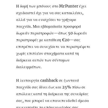
Η δομή των μπόνους στο Mr Punter έχει
σχεδιαστεί όχι για να σας κατακλύσει,
αλλά για να ενισχύσει το γρήγορο
παιχνίδι. Μια εβδομαδιαία προσφορά
δωρεάν περιστροφών—όπως 50 δωρεάν
περιστροφές με κατάθεση €20—σας
επιτρέπει να συνεχίσετε να περιστρέφετε
χωρίς επιπλέον στοιχήματα κατά τη
διάρκεια αυτών των σύντομων
διαλειμμάτων.
Η λειτουργία cashback σε ζωντανό
παιχνίδι σας δίνει έως και 25% πίσω σε
απώλειες κατά τη διάρκεια της συνεδρίας
σας, που μπορεί να επανεπενδυθεί άμεσα
αν κυνηγάτε το επόμενο κέρδος σας.