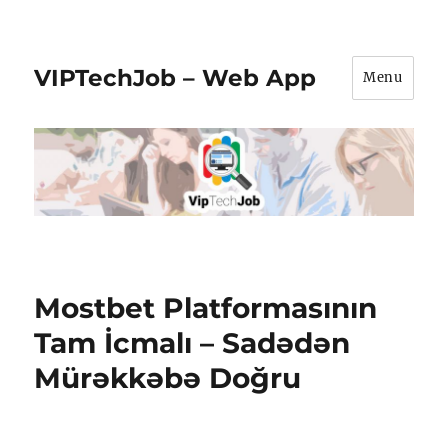
VIPTechJob – Web App
Menu
Mostbet Platformasının
Tam İcmalı – Sadədən
Mürəkkəbə Doğru