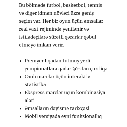
Bu bölmədə futbol, basketbol, tennis
və digər idman növləri üzrə geniş
seçim var. Hər bir oyun üçün əmsallar
real vaxt rejimində yenilənir və
istifadəçilərə sürətli qərarlar qəbul
etməyə imkan verir.
Premyer liqadan tutmuş yerli
çempionatlara qədər 30-dan çox liqa
Canlı mərclər üçün interaktiv
statistika
Ekspress mərclər üçün kombinasiya
aləti
Əmsalların dəyişmə tarixçəsi
Mobil versiyada eyni funksionallıq