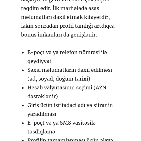
təqdim edir. İlk mərhələdə əsas
məlumatları daxil etmək kifayətdir,
lakin sonradan profil tamlığı artdıqca
bonus imkanları da genişlənir.
E-poçt və ya telefon nömrəsi ilə
qeydiyyat
Şəxsi məlumatların daxil edilməsi
(ad, soyad, doğum tarixi)
Hesab valyutasının seçimi (AZN
dəstəklənir)
Giriş üçün istifadəçi adı və şifrənin
yaradılması
E-poçt və ya SMS vasitəsilə
təsdiqləmə
Profilin tamamlanması üçün əlavə