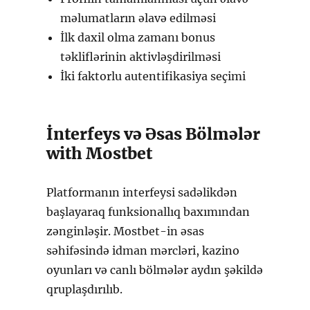
məlumatların əlavə edilməsi
İlk daxil olma zamanı bonus
təkliflərinin aktivləşdirilməsi
İki faktorlu autentifikasiya seçimi
İnterfeys və Əsas Bölmələr
with Mostbet
Platformanın interfeysi sadəlikdən
başlayaraq funksionallıq baxımından
zənginləşir. Mostbet-in əsas
səhifəsində idman mərcləri, kazino
oyunları və canlı bölmələr aydın şəkildə
qruplaşdırılıb.