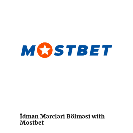
İdman Mərcləri Bölməsi with
Mostbet