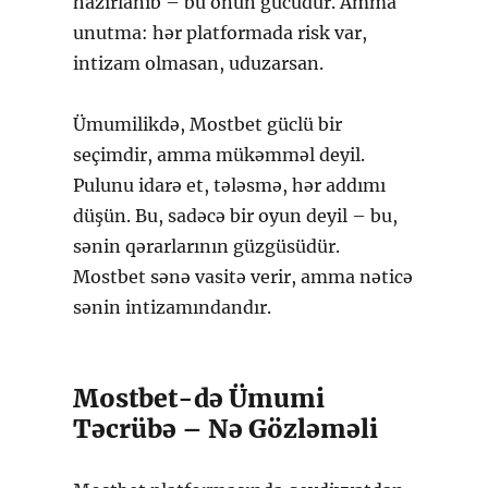
hazırlanıb – bu onun gücüdür. Amma
unutma: hər platformada risk var,
intizam olmasan, uduzarsan.
Ümumilikdə, Mostbet güclü bir
seçimdir, amma mükəmməl deyil.
Pulunu idarə et, tələsmə, hər addımı
düşün. Bu, sadəcə bir oyun deyil – bu,
sənin qərarlarının güzgüsüdür.
Mostbet sənə vasitə verir, amma nəticə
sənin intizamındandır.
Mostbet-də Ümumi
Təcrübə – Nə Gözləməli