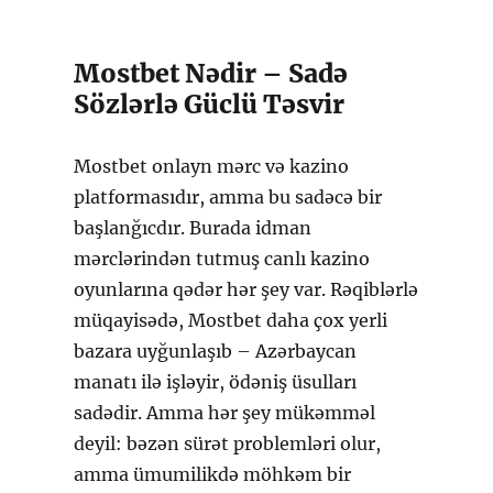
Mostbet Nədir – Sadə
Sözlərlə Güclü Təsvir
Mostbet onlayn mərc və kazino
platformasıdır, amma bu sadəcə bir
başlanğıcdır. Burada idman
mərclərindən tutmuş canlı kazino
oyunlarına qədər hər şey var. Rəqiblərlə
müqayisədə, Mostbet daha çox yerli
bazara uyğunlaşıb – Azərbaycan
manatı ilə işləyir, ödəniş üsulları
sadədir. Amma hər şey mükəmməl
deyil: bəzən sürət problemləri olur,
amma ümumilikdə möhkəm bir