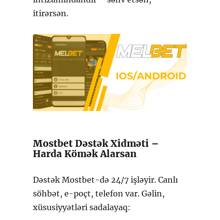
itirərsən.
Mostbet Dəstək Xidməti –
Harda Kömək Alarsan
Dəstək Mostbet-də 24/7 işləyir. Canlı
söhbət, e-poçt, telefon var. Gəlin,
xüsusiyyətləri sadalayaq: