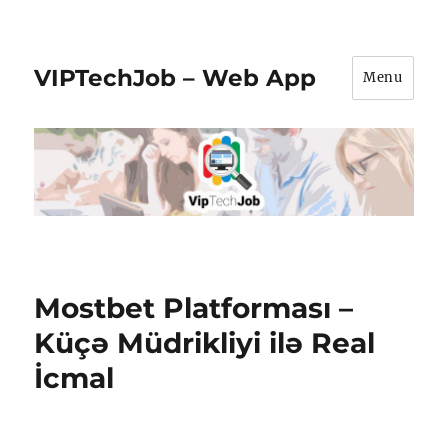
VIPTechJob – Web App
Menu
Mostbet Platforması –
Küçə Müdrikliyi ilə Real
İcmal