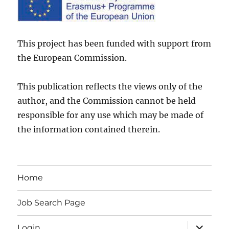
This project has been funded with support from
the European Commission.
This publication reflects the views only of the
author, and the Commission cannot be held
responsible for any use which may be made of
the information contained therein.
Home
Job Search Page
expand
Login