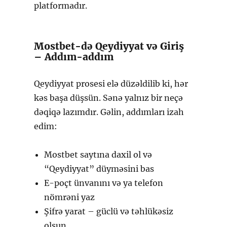
platformadır.
Mostbet-də Qeydiyyat və Giriş
– Addım-addım
Qeydiyyat prosesi elə düzəldilib ki, hər
kəs başa düşsün. Sənə yalnız bir neçə
dəqiqə lazımdır. Gəlin, addımları izah
edim:
Mostbet saytına daxil ol və
“Qeydiyyat” düyməsini bas
E-poçt ünvanını və ya telefon
nömrəni yaz
Şifrə yarat – güclü və təhlükəsiz
olsun