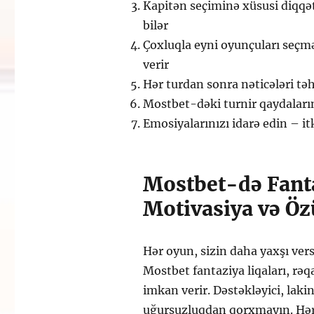
Kapitən seçiminə xüsusi diqqət
bilər
Çoxluqla eyni oyunçuları seçm
verir
Hər turdan sonra nəticələri təh
Mostbet-dəki turnir qaydaların
Emosiyalarınızı idarə edin – it
Mostbet-də Fanta
Motivasiya və Öz
Hər oyun, sizin daha yaxşı ver
Mostbet fantaziya liqaları, r
imkan verir. Dəstəkləyici, laki
uğursuzluqdan qorxmayın. Hər s