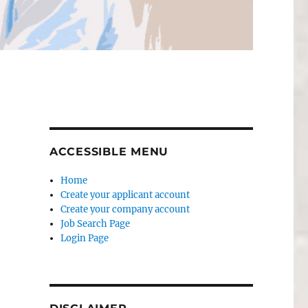
ACCESSIBLE MENU
Home
Create your applicant account
Create your company account
Job Search Page
Login Page