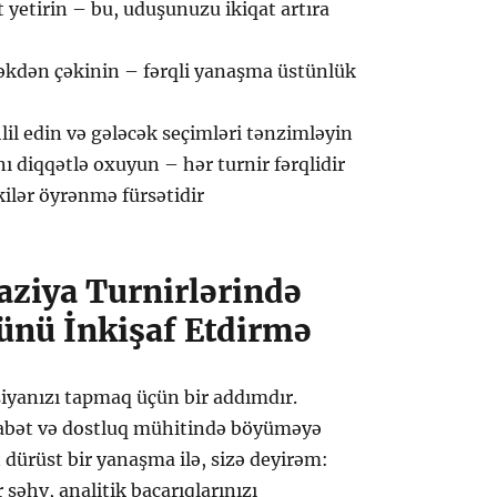
 yetirin – bu, uduşunuzu ikiqat artıra
əkdən çəkinin – fərqli yanaşma üstünlük
lil edin və gələcək seçimləri tənzimləyin
ı diqqətlə oxuyun – hər turnir fərqlidir
kilər öyrənmə fürsətidir
ziya Turnirlərində
ünü İnkişaf Etdirmə
siyanızı tapmaq üçün bir addımdır.
əqabət və dostluq mühitində böyüməyə
n dürüst bir yanaşma ilə, sizə deyirəm:
əhv, analitik bacarıqlarınızı