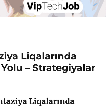
ziya Liqalarında
olu – Strategiyalar
ntaziya Liqalarında