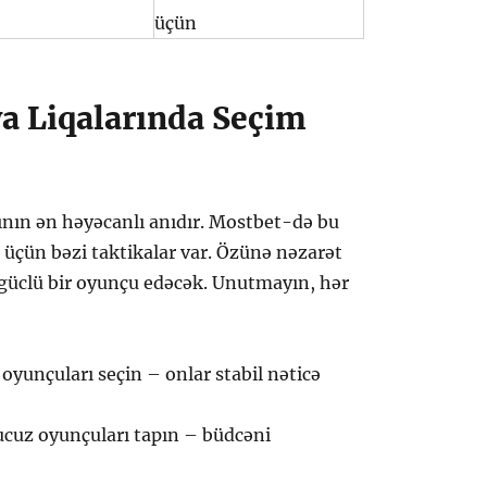
üçün
a Liqalarında Seçim
nın ən həyəcanlı anıdır. Mostbet-də bu
üçün bəzi taktikalar var. Özünə nəzarət
 güclü bir oyunçu edəcək. Unutmayın, hər
 oyunçuları seçin – onlar stabil nəticə
ucuz oyunçuları tapın – büdcəni