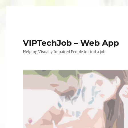
VIPTechJob – Web App
Helping Visually Impaired People to find a job