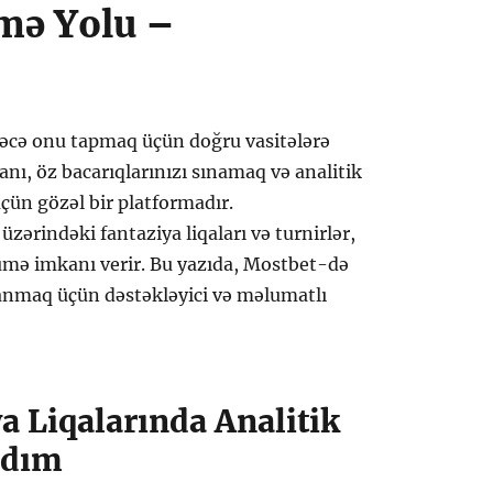
mə Yolu –
adəcə onu tapmaq üçün doğru vasitələrə
nı, öz bacarıqlarınızı sınamaq və analitik
çün gözəl bir platformadır.
üzərindəki fantaziya liqaları və turnirlər,
mə imkanı verir. Bu yazıda, Mostbet-də
anmaq üçün dəstəkləyici və məlumatlı
a Liqalarında Analitik
ddım