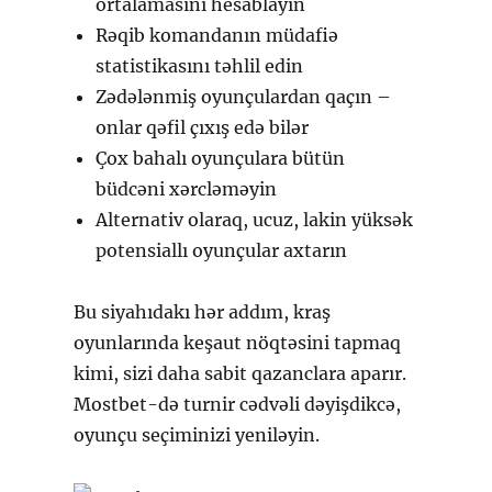
ortalamasını hesablayın
Rəqib komandanın müdafiə
statistikasını təhlil edin
Zədələnmiş oyunçulardan qaçın –
onlar qəfil çıxış edə bilər
Çox bahalı oyunçulara bütün
büdcəni xərcləməyin
Alternativ olaraq, ucuz, lakin yüksək
potensiallı oyunçular axtarın
Bu siyahıdakı hər addım, kraş
oyunlarında keşaut nöqtəsini tapmaq
kimi, sizi daha sabit qazanclara aparır.
Mostbet-də turnir cədvəli dəyişdikcə,
oyunçu seçiminizi yeniləyin.