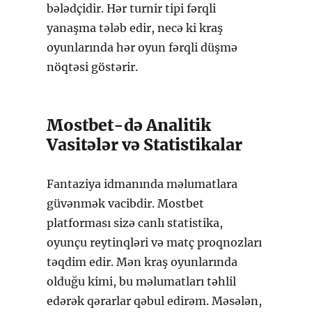
bələdçidir. Hər turnir tipi fərqli
yanaşma tələb edir, necə ki kraş
oyunlarında hər oyun fərqli düşmə
nöqtəsi göstərir.
Mostbet-də Analitik
Vasitələr və Statistikalar
Fantaziya idmanında məlumatlara
güvənmək vacibdir. Mostbet
platforması sizə canlı statistika,
oyunçu reytinqləri və matç proqnozları
təqdim edir. Mən kraş oyunlarında
olduğu kimi, bu məlumatları təhlil
edərək qərarlar qəbul edirəm. Məsələn,