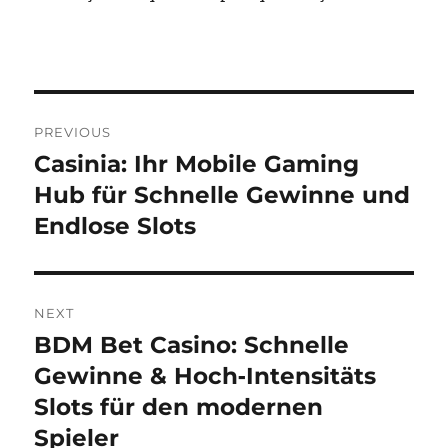
Post
PREVIOUS
navigation
Casinia: Ihr Mobile Gaming
Previous
post:
Hub für Schnelle Gewinne und
Endlose Slots
NEXT
BDM Bet Casino: Schnelle
Next
post:
Gewinne & Hoch‑Intensitäts
Slots für den modernen
Spieler