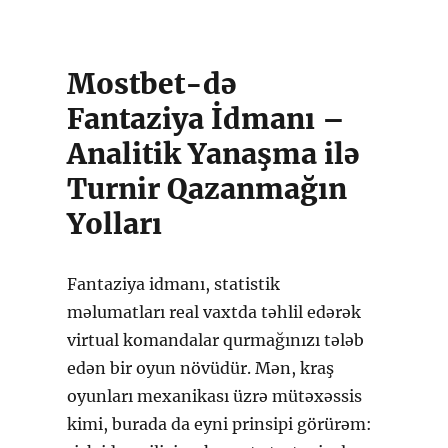
Mostbet-də
Fantaziya İdmanı –
Analitik Yanaşma ilə
Turnir Qazanmağın
Yolları
Fantaziya idmanı, statistik
məlumatları real vaxtda təhlil edərək
virtual komandalar qurmağınızı tələb
edən bir oyun növüdür. Mən, kraş
oyunları mexanikası üzrə mütəxəssis
kimi, burada da eyni prinsipi görürəm: