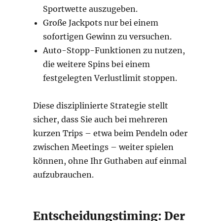
Sportwette auszugeben.
Große Jackpots nur bei einem
sofortigen Gewinn zu versuchen.
Auto-Stopp-Funktionen zu nutzen,
die weitere Spins bei einem
festgelegten Verlustlimit stoppen.
Diese disziplinierte Strategie stellt
sicher, dass Sie auch bei mehreren
kurzen Trips – etwa beim Pendeln oder
zwischen Meetings – weiter spielen
können, ohne Ihr Guthaben auf einmal
aufzubrauchen.
Entscheidungstiming: Der