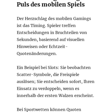
Puls des mobilen Spiels
Der Herzschlag des mobilen Gamings
ist das Timing. Spieler treffen
Entscheidungen in Bruchteilen von
Sekunden, basierend auf visuellen
Hinweisen oder Echtzeit-
Quotenänderungen.
Ein Beispiel bei Slots: Sie beobachten
Scatter-Symbole, die Freispiele
auslösen; Sie entscheiden sofort, Ihren
Einsatz zu verdoppeln, wenn es
innerhalb der ersten Walzen erscheint.
Bei Sportwetten können Quoten