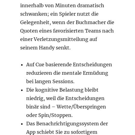
innerhalb von Minuten dramatisch
schwanken; ein Spieler nutzt die
Gelegenheit, wenn der Buchmacher die
Quoten eines favorisierten Teams nach
einer Verletzungsmitteilung auf
seinem Handy senkt.
Auf Cue basierende Entscheidungen
reduzieren die mentale Ermüdung
bei langen Sessions.
Die kognitive Belastung bleibt
niedrig, weil die Entscheidungen
binär sind – Wette/Überspringen
oder Spin/Stoppen.
Das Benachrichtigungssystem der
App schiebt Sie zu sofortigem