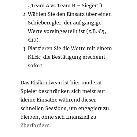
„Team A vs Team B – Sieger“).
Wählen Sie den Einsatz über einen
Schieberegler, der auf gängige
Werte voreingestellt ist (z.B. €5,
€10).
Platzieren Sie die Wette mit einem
Klick; die Bestätigung erscheint
sofort.
Das Risikoniveau ist hier moderat;
Spieler beschränken sich meist auf
kleine Einsätze während dieser
schnellen Sessions, um engagiert zu
bleiben, ohne sich finanziell zu
überfordern.