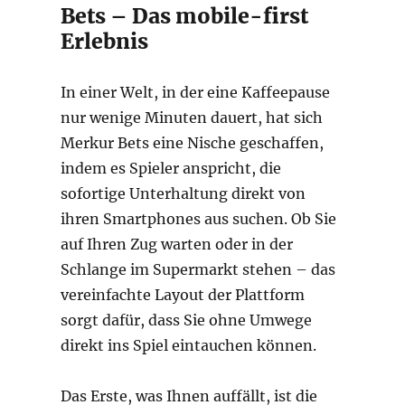
Bets – Das mobile-first
Erlebnis
In einer Welt, in der eine Kaffeepause
nur wenige Minuten dauert, hat sich
Merkur Bets eine Nische geschaffen,
indem es Spieler anspricht, die
sofortige Unterhaltung direkt von
ihren Smartphones aus suchen. Ob Sie
auf Ihren Zug warten oder in der
Schlange im Supermarkt stehen – das
vereinfachte Layout der Plattform
sorgt dafür, dass Sie ohne Umwege
direkt ins Spiel eintauchen können.
Das Erste, was Ihnen auffällt, ist die