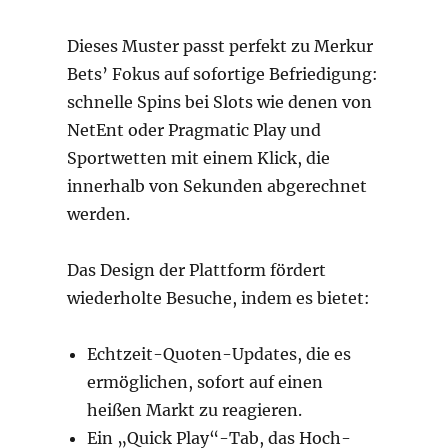
Dieses Muster passt perfekt zu Merkur
Bets’ Fokus auf sofortige Befriedigung:
schnelle Spins bei Slots wie denen von
NetEnt oder Pragmatic Play und
Sportwetten mit einem Klick, die
innerhalb von Sekunden abgerechnet
werden.
Das Design der Plattform fördert
wiederholte Besuche, indem es bietet:
Echtzeit-Quoten-Updates, die es
ermöglichen, sofort auf einen
heißen Markt zu reagieren.
Ein „Quick Play“-Tab, das Hoch-