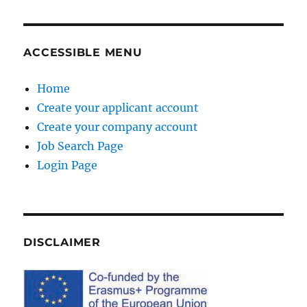
ACCESSIBLE MENU
Home
Create your applicant account
Create your company account
Job Search Page
Login Page
DISCLAIMER