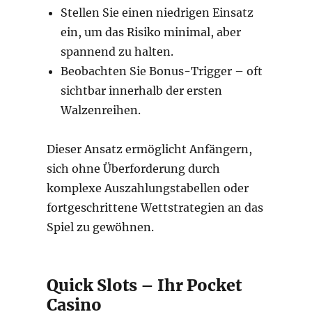
Stellen Sie einen niedrigen Einsatz
ein, um das Risiko minimal, aber
spannend zu halten.
Beobachten Sie Bonus-Trigger – oft
sichtbar innerhalb der ersten
Walzenreihen.
Dieser Ansatz ermöglicht Anfängern,
sich ohne Überforderung durch
komplexe Auszahlungstabellen oder
fortgeschrittene Wettstrategien an das
Spiel zu gewöhnen.
Quick Slots – Ihr Pocket
Casino