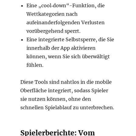
Eine „cool‑down“-Funktion, die
Wettkategorien nach
aufeinanderfolgenden Verlusten
vorübergehend sperrt.
Eine integrierte Selbstsperre, die Sie
innerhalb der App aktivieren
können, wenn Sie sich überwältigt
fühlen.
Diese Tools sind nahtlos in die mobile
Oberfläche integriert, sodass Spieler
sie nutzen können, ohne den
schnellen Spielablauf zu unterbrechen.
Spielerberichte: Vom