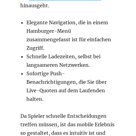
hinausgeht.
Elegante Navigation, die in einem
Hamburger-Menü
zusammengefasst ist für einfachen
Zugriff.
Schnelle Ladezeiten, selbst bei
langsameren Netzwerken.
Sofortige Push-
Benachrichtigungen, die Sie über
Live-Quoten auf dem Laufenden
halten.
Da Spieler schnelle Entscheidungen
treffen müssen, ist das mobile Erlebnis
so gestaltet, dass es intuitiv ist und