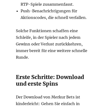
RTP-Spiele zusammenfasst.
Push-Benachrichtigungen für
Aktionscodes, die schnell verfallen.
Solche Funktionen schaffen eine
Schleife, in der Spieler nach jedem
Gewinn oder Verlust zurückkehren,
immer bereit für eine weitere schnelle
Runde.
Erste Schritte: Download
und erste Spins
Der Download von Merkur Bets ist
kinderleicht: Gehen Sie einfach in