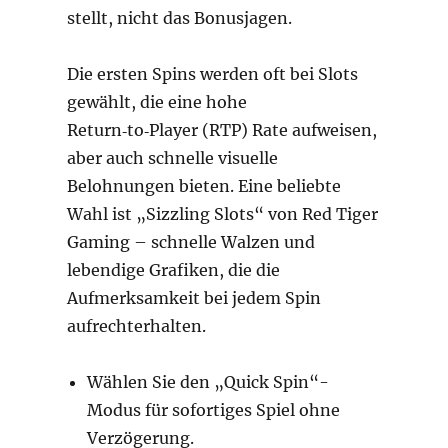
stellt, nicht das Bonusjagen.
Die ersten Spins werden oft bei Slots
gewählt, die eine hohe
Return‑to‑Player (RTP) Rate aufweisen,
aber auch schnelle visuelle
Belohnungen bieten. Eine beliebte
Wahl ist „Sizzling Slots“ von Red Tiger
Gaming – schnelle Walzen und
lebendige Grafiken, die die
Aufmerksamkeit bei jedem Spin
aufrechterhalten.
Wählen Sie den „Quick Spin“-
Modus für sofortiges Spiel ohne
Verzögerung.