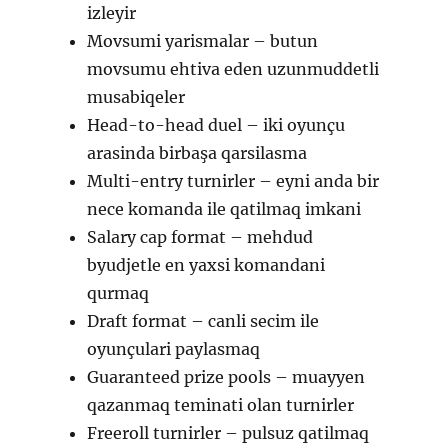
izleyir
Movsumi yarismalar – butun
movsumu ehtiva eden uzunmuddetli
musabiqeler
Head-to-head duel – iki oyunçu
arasinda birbaşa qarsilasma
Multi-entry turnirler – eyni anda bir
nece komanda ile qatilmaq imkani
Salary cap format – mehdud
byudjetle en yaxsi komandani
qurmaq
Draft format – canli secim ile
oyunçulari paylasmaq
Guaranteed prize pools – muayyen
qazanmaq teminati olan turnirler
Freeroll turnirler – pulsuz qatilmaq