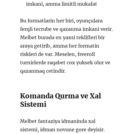
imkani, amma limitli mukafat
Bu formatlarin her biri, oyunçulara
ferqli tecrube ve qazanma imkani verir.
Melbet burada en yaxsi teklifleri bir
araya getirib, amma her formatin
riskleri de var. Meselen, freeroll
turnirlerde raqabet cox yuksek olur ve
qazanmaq cetindir.
Komanda Qurma ve Xal
Sistemi
Melbet fantaziya idmaninda xal
sistemi, idman novune gore deyisir.