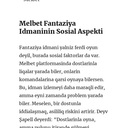
Melbet Fantaziya
Idmaninin Sosial Aspekti
Fantaziya idmani yalniz ferdi oyun
deyil, burada sosial faktorlar da var.
Melbet platformasinda dostlarinla
liqalar yarada biler, onlarin
komandalarina qarsi oynaya bilersen.
Bu, idman izlemeyi daha maraqli edir,
amma eyni zamanda problem yarada
biler. Meselen, bir dostunla
iddialaşmaq, asililiq riskini artirir. Deyv
Şapell deyerdi: “Dostlarinla oyna,
amma pulunu itirənde gülmeyi