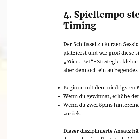
4. Spieltempo st
Timing
Der Schlüssel zu kurzen Session
platzierst und wie groß diese s
„Micro‑Bet“-Strategie: kleine 
aber dennoch ein aufregendes 
Beginne mit dem niedrigsten M
Wenn du gewinnst, erhöhe den
Wenn du zwei Spins hintereina
zurück.
Dieser disziplinierte Ansatz hä