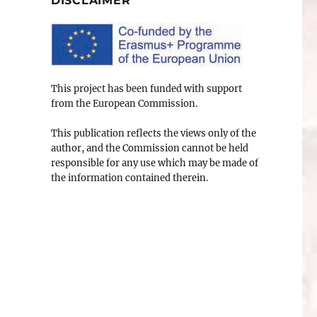
DISCLAIMER
This project has been funded with support
from the European Commission.
This publication reflects the views only of the
author, and the Commission cannot be held
responsible for any use which may be made of
the information contained therein.