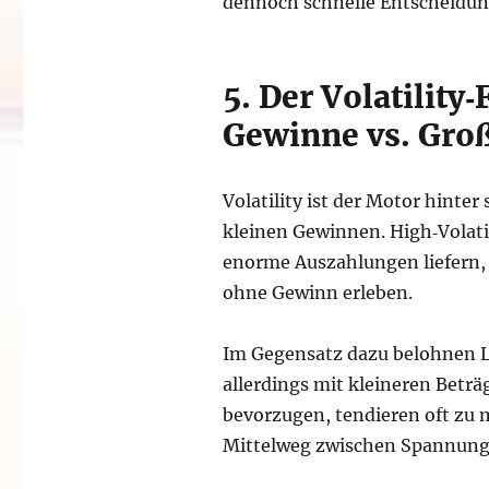
dennoch schnelle Entscheidun
5. Der Volatility
Gewinne vs. Gro
Volatility ist der Motor hinte
kleinen Gewinnen. High‑Volati
enorme Auszahlungen liefern, 
ohne Gewinn erleben.
Im Gegensatz dazu belohnen Lo
allerdings mit kleineren Beträ
bevorzugen, tendieren oft zu mi
Mittelweg zwischen Spannung 