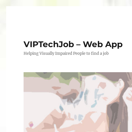
VIPTechJob – Web App
Helping Visually Impaired People to find a job