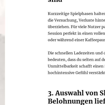
Kurzzeitige Spielphasen halte
die Versuchung, Verluste hint
überziehen. Für viele Nutzer p
Session perfekt in einen vol
oder während einer Kaffeepau
Die schnellen Ladezeiten und 
bedeuten, dass du selten auf d
Unmittelbarkeit schafft einen 
hochintensive Gefühl verstärk
3. Auswahl von Sl
Belohnungen lie