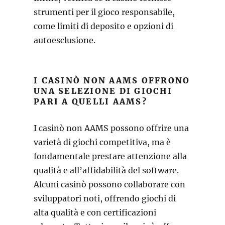
strumenti per il gioco responsabile,
come limiti di deposito e opzioni di
autoesclusione.
I CASINÒ NON AAMS OFFRONO
UNA SELEZIONE DI GIOCHI
PARI A QUELLI AAMS?
I casinò non AAMS possono offrire una
varietà di giochi competitiva, ma è
fondamentale prestare attenzione alla
qualità e all’affidabilità del software.
Alcuni casinò possono collaborare con
sviluppatori noti, offrendo giochi di
alta qualità e con certificazioni