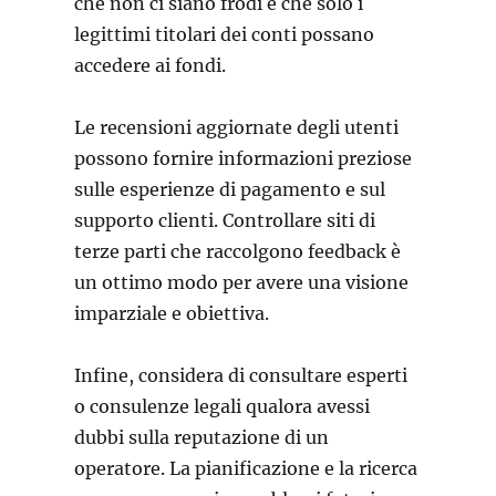
che non ci siano frodi e che solo i
legittimi titolari dei conti possano
accedere ai fondi.
Le recensioni aggiornate degli utenti
possono fornire informazioni preziose
sulle esperienze di pagamento e sul
supporto clienti. Controllare siti di
terze parti che raccolgono feedback è
un ottimo modo per avere una visione
imparziale e obiettiva.
Infine, considera di consultare esperti
o consulenze legali qualora avessi
dubbi sulla reputazione di un
operatore. La pianificazione e la ricerca