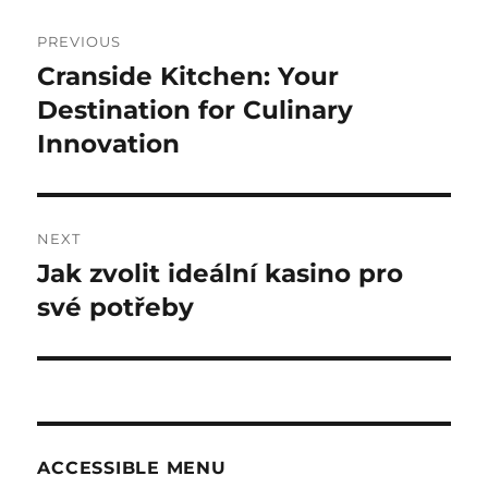
Post
PREVIOUS
navigation
Cranside Kitchen: Your
Previous
post:
Destination for Culinary
Innovation
NEXT
Jak zvolit ideální kasino pro
Next
post:
své potřeby
ACCESSIBLE MENU