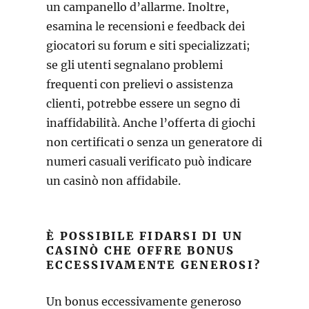
un campanello d’allarme. Inoltre,
esamina le recensioni e feedback dei
giocatori su forum e siti specializzati;
se gli utenti segnalano problemi
frequenti con prelievi o assistenza
clienti, potrebbe essere un segno di
inaffidabilità. Anche l’offerta di giochi
non certificati o senza un generatore di
numeri casuali verificato può indicare
un casinò non affidabile.
È POSSIBILE FIDARSI DI UN
CASINÒ CHE OFFRE BONUS
ECCESSIVAMENTE GENEROSI?
Un bonus eccessivamente generoso