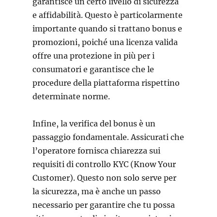
garantisce un certo livello di sicurezza
e affidabilità. Questo è particolarmente
importante quando si trattano bonus e
promozioni, poiché una licenza valida
offre una protezione in più per i
consumatori e garantisce che le
procedure della piattaforma rispettino
determinate norme.
Infine, la verifica del bonus è un
passaggio fondamentale. Assicurati che
l’operatore fornisca chiarezza sui
requisiti di controllo KYC (Know Your
Customer). Questo non solo serve per
la sicurezza, ma è anche un passo
necessario per garantire che tu possa