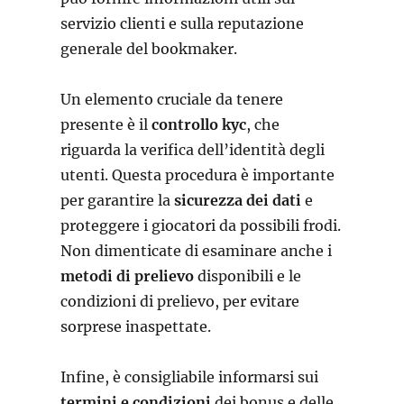
servizio clienti e sulla reputazione
generale del bookmaker.
Un elemento cruciale da tenere
presente è il
controllo kyc
, che
riguarda la verifica dell’identità degli
utenti. Questa procedura è importante
per garantire la
sicurezza dei dati
e
proteggere i giocatori da possibili frodi.
Non dimenticate di esaminare anche i
metodi di prelievo
disponibili e le
condizioni di prelievo, per evitare
sorprese inaspettate.
Infine, è consigliabile informarsi sui
termini e condizioni
dei bonus e delle