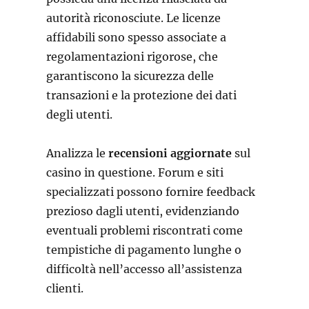
autorità riconosciute. Le licenze
affidabili sono spesso associate a
regolamentazioni rigorose, che
garantiscono la sicurezza delle
transazioni e la protezione dei dati
degli utenti.
Analizza le
recensioni aggiornate
sul
casino in questione. Forum e siti
specializzati possono fornire feedback
prezioso dagli utenti, evidenziando
eventuali problemi riscontrati come
tempistiche di pagamento lunghe o
difficoltà nell’accesso all’assistenza
clienti.