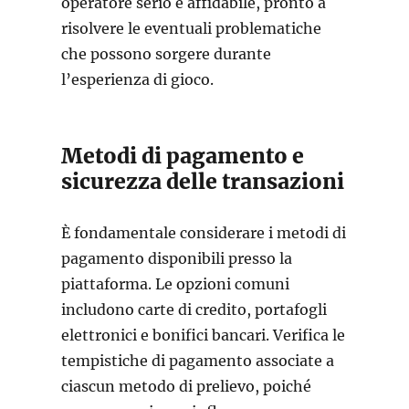
operatore serio e affidabile, pronto a
risolvere le eventuali problematiche
che possono sorgere durante
l’esperienza di gioco.
Metodi di pagamento e
sicurezza delle transazioni
È fondamentale considerare i metodi di
pagamento disponibili presso la
piattaforma. Le opzioni comuni
includono carte di credito, portafogli
elettronici e bonifici bancari. Verifica le
tempistiche di pagamento associate a
ciascun metodo di prelievo, poiché