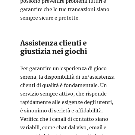
possono prevenire problemi futuri e
garantire che le tue transazioni siano
sempre sicure e protette.
Assistenza clienti e
giustizia nei giochi
Per garantire un’esperienza di gioco
serena, la disponibilità di un’assistenza
clienti di qualità è fondamentale. Un
servizio sempre attivo, che risponde
rapidamente alle esigenze degli utenti,
è sinonimo di serietà e affidabilità.
Verifica che i canali di contatto siano
variabili, come chat dal vivo, email e