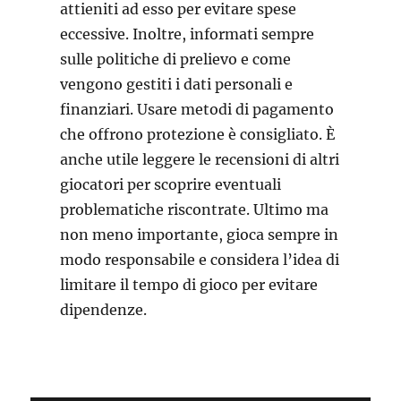
attieniti ad esso per evitare spese
eccessive. Inoltre, informati sempre
sulle politiche di prelievo e come
vengono gestiti i dati personali e
finanziari. Usare metodi di pagamento
che offrono protezione è consigliato. È
anche utile leggere le recensioni di altri
giocatori per scoprire eventuali
problematiche riscontrate. Ultimo ma
non meno importante, gioca sempre in
modo responsabile e considera l’idea di
limitare il tempo di gioco per evitare
dipendenze.