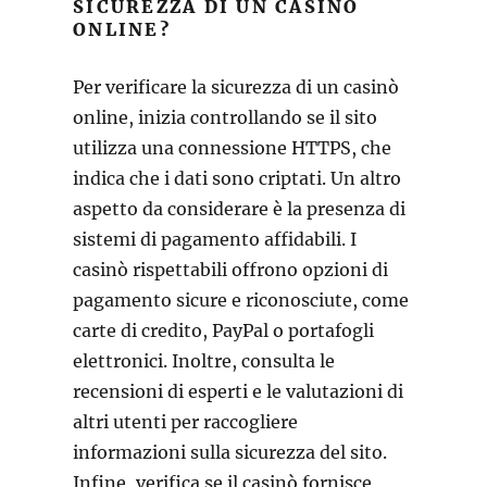
SICUREZZA DI UN CASINÒ
ONLINE?
Per verificare la sicurezza di un casinò
online, inizia controllando se il sito
utilizza una connessione HTTPS, che
indica che i dati sono criptati. Un altro
aspetto da considerare è la presenza di
sistemi di pagamento affidabili. I
casinò rispettabili offrono opzioni di
pagamento sicure e riconosciute, come
carte di credito, PayPal o portafogli
elettronici. Inoltre, consulta le
recensioni di esperti e le valutazioni di
altri utenti per raccogliere
informazioni sulla sicurezza del sito.
Infine, verifica se il casinò fornisce