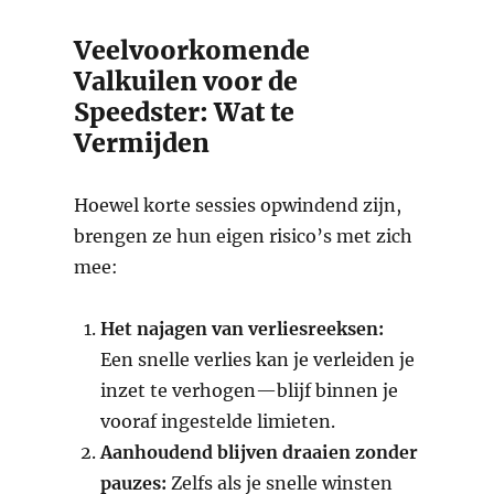
Veelvoorkomende
Valkuilen voor de
Speedster: Wat te
Vermijden
Hoewel korte sessies opwindend zijn,
brengen ze hun eigen risico’s met zich
mee:
Het najagen van verliesreeksen:
Een snelle verlies kan je verleiden je
inzet te verhogen—blijf binnen je
vooraf ingestelde limieten.
Aanhoudend blijven draaien zonder
pauzes:
Zelfs als je snelle winsten