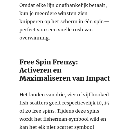
Omdat elke lijn onafhankelijk betaalt,
kun je meerdere winsten zien
knipperen op het scherm in één spin—
perfect voor een snelle rush van
overwinning.
Free Spin Frenzy:
Activeren en
Maximaliseren van Impact
Het landen van drie, vier of vijf hooked
fish scatters geeft respectievelijk 10, 15
of 20 free spins. Tijdens deze spins
wordt het fisherman‑symbool wild en
kan het elk niet‑scatter symbool