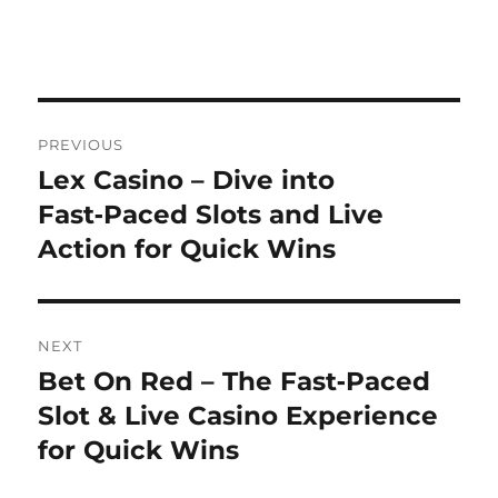
Post
PREVIOUS
navigation
Lex Casino – Dive into
Previous
post:
Fast‑Paced Slots and Live
Action for Quick Wins
NEXT
Bet On Red – The Fast‑Paced
Next
post:
Slot & Live Casino Experience
for Quick Wins