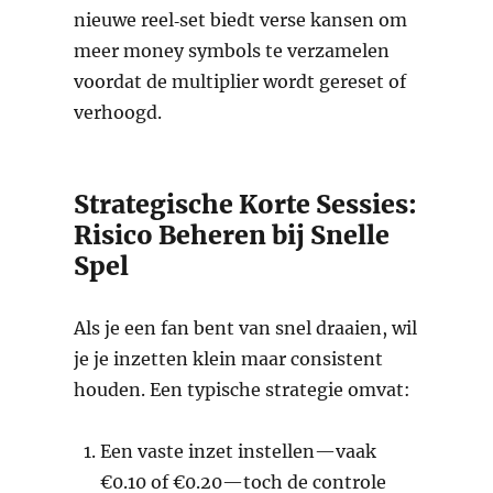
nieuwe reel‑set biedt verse kansen om
meer money symbols te verzamelen
voordat de multiplier wordt gereset of
verhoogd.
Strategische Korte Sessies:
Risico Beheren bij Snelle
Spel
Als je een fan bent van snel draaien, wil
je je inzetten klein maar consistent
houden. Een typische strategie omvat:
Een vaste inzet instellen—vaak
€0.10 of €0.20—toch de controle