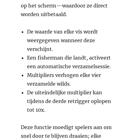
op het scherm—waardoor ze direct
worden uitbetaald.
De waarde van elke vis wordt
weergegeven wanneer deze
verschijnt.
Een fisherman die landt, activeert
een automatische verzamelsessie.
Multipliers verhogen elke vier
verzamelde wilds.
De uiteindelijke multiplier kan
tijdens de derde retrigger oplopen
tot 10x.
Deze functie moedigt spelers aan om
snel door te blijven draaien; elke