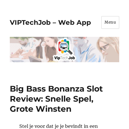
VIPTechJob – Web App
Menu
Big Bass Bonanza Slot
Review: Snelle Spel,
Grote Winsten
Stel je voor dat je je bevindt in een