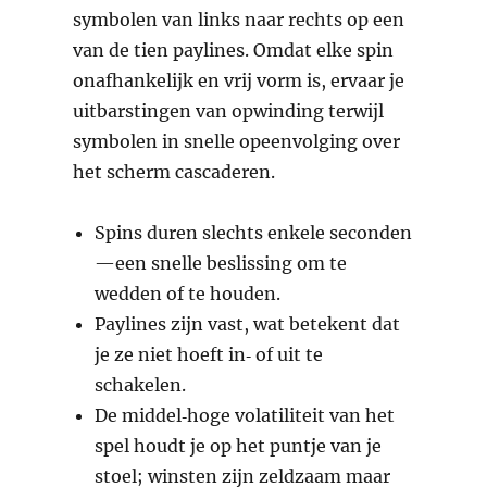
symbolen van links naar rechts op een
van de tien paylines. Omdat elke spin
onafhankelijk en vrij vorm is, ervaar je
uitbarstingen van opwinding terwijl
symbolen in snelle opeenvolging over
het scherm cascaderen.
Spins duren slechts enkele seconden
—een snelle beslissing om te
wedden of te houden.
Paylines zijn vast, wat betekent dat
je ze niet hoeft in‑ of uit te
schakelen.
De middel‑hoge volatiliteit van het
spel houdt je op het puntje van je
stoel; winsten zijn zeldzaam maar