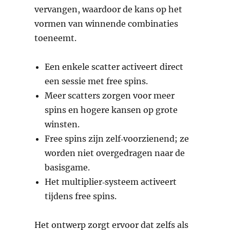
vervangen, waardoor de kans op het
vormen van winnende combinaties
toeneemt.
Een enkele scatter activeert direct
een sessie met free spins.
Meer scatters zorgen voor meer
spins en hogere kansen op grote
winsten.
Free spins zijn zelf‑voorzienend; ze
worden niet overgedragen naar de
basisgame.
Het multiplier‑systeem activeert
tijdens free spins.
Het ontwerp zorgt ervoor dat zelfs als