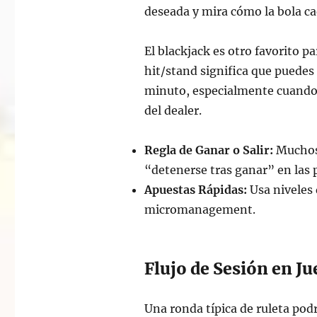
deseada y mira cómo la bola c
El blackjack es otro favorito pa
hit/stand significa que puede
minuto, especialmente cuando 
del dealer.
Regla de Ganar o Salir:
Muchos 
“detenerse tras ganar” en las
Apuestas Rápidas:
Usa niveles 
micromanagement.
Flujo de Sesión en J
Una ronda típica de ruleta podr