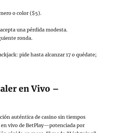
mero o color ($5).
 acepta una pérdida modesta.
iguiente ronda.
ackjack: pide hasta alcanzar 17 o quédate;
aler en Vivo –
ción auténtica de casino sin tiempos
er en vivo de BetPlay—potenciada por