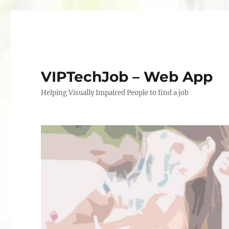
VIPTechJob – Web App
Helping Visually Impaired People to find a job