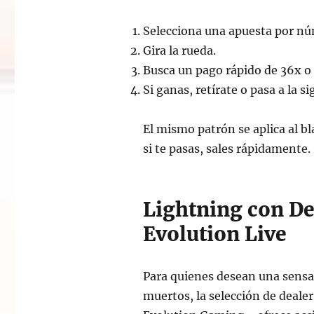
Selecciona una apuesta por nú
Gira la rueda.
Busca un pago rápido de 36x o
Si ganas, retírate o pasa a la s
El mismo patrón se aplica al bl
si te pasas, sales rápidamente.
Lightning con De
Evolution Live
Para quienes desean una sensa
muertos, la selección de deal