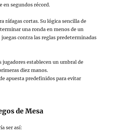
ae en segundos récord.
ra ráfagas cortas. Su lógica sencilla de
s terminar una ronda en menos de un
juegas contra las reglas predeterminadas
jugadores establecen un umbral de
 primeras diez manos.
de apuesta predefinidos para evitar
uegos de Mesa
ía ser así: