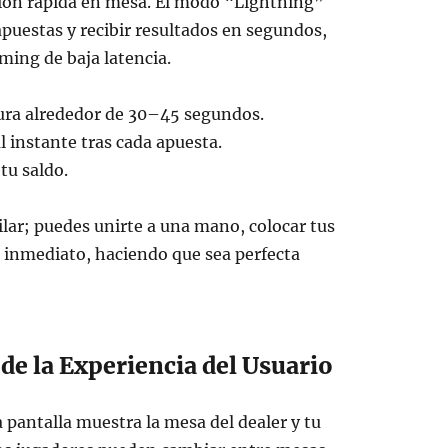
ón rápida en mesa. El modo “Lightning”
apuestas y recibir resultados en segundos,
aming de baja latencia.
ra alrededor de 30–45 segundos.
al instante tras cada apuesta.
tu saldo.
ilar; puedes unirte a una mano, colocar tus
de inmediato, haciendo que sea perfecta
.
de la Experiencia del Usuario
la pantalla muestra la mesa del dealer y tu