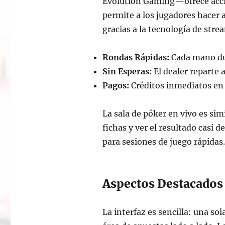
Evolution Gaming—ofrece acci
permite a los jugadores hacer 
gracias a la tecnología de stre
Rondas Rápidas:
Cada mano du
Sin Esperas:
El dealer reparte 
Pagos:
Créditos inmediatos en 
La sala de póker en vivo es sim
fichas y ver el resultado casi 
para sesiones de juego rápidas
Aspectos Destacados 
La interfaz es sencilla: una so