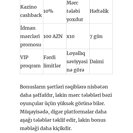
Mərc
Kazino
10%
tələbi
Həftəlik
cashback
yoxdur
İdman
mərcləri
100 AZN
x10
7 gün
promosu
Loyallıq
VIP
Fərdi
səviyyəsi
Daimi
proqram
limitlər
nə görə
Bonusların şərtləri rəqiblərə nisbətən
daha şəffafdır, lakin mərc tələbləri bəzi
oyunçular üçün yüksək görünə bilər.
Müqayisədə, digər platformalar daha
aşağı tələblər təklif edir, lakin bonus
məbləği daha kiçikdir.