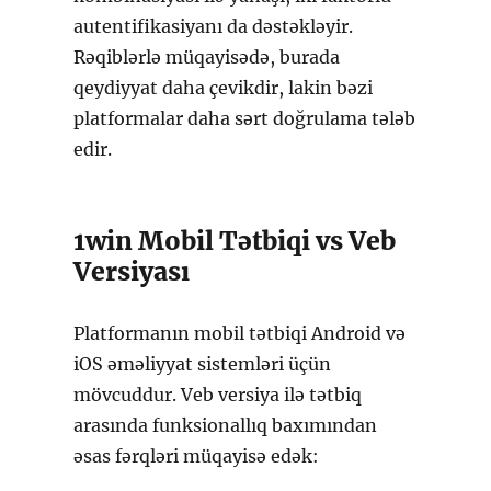
autentifikasiyanı da dəstəkləyir.
Rəqiblərlə müqayisədə, burada
qeydiyyat daha çevikdir, lakin bəzi
platformalar daha sərt doğrulama tələb
edir.
1win Mobil Tətbiqi vs Veb
Versiyası
Platformanın mobil tətbiqi Android və
iOS əməliyyat sistemləri üçün
mövcuddur. Veb versiya ilə tətbiq
arasında funksionallıq baxımından
əsas fərqləri müqayisə edək: