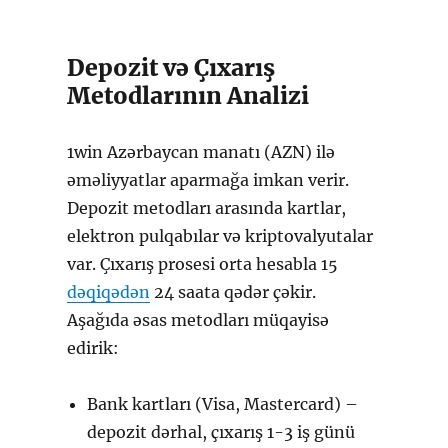
Depozit və Çıxarış
Metodlarının Analizi
1win Azərbaycan manatı (AZN) ilə
əməliyyatlar aparmağa imkan verir.
Depozit metodları arasında kartlar,
elektron pulqabılar və kriptovalyutalar
var. Çıxarış prosesi orta hesabla 15
dəqiqədən
24 saata qədər çəkir.
Aşağıda əsas metodları müqayisə
edirik:
Bank kartları (Visa, Mastercard) –
depozit dərhal, çıxarış 1-3 iş günü