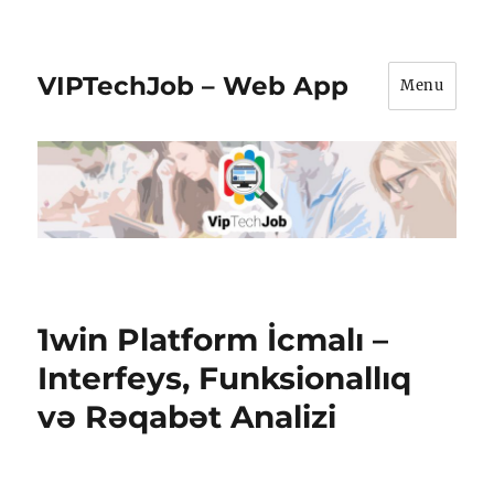
VIPTechJob – Web App
Menu
1win Platform İcmalı –
Interfeys, Funksionallıq
və Rəqabət Analizi