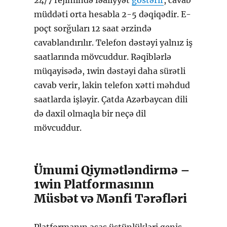
24/7 rejimində fəaliyyət
göstərir
, cavab
müddəti orta hesabla 2-5 dəqiqədir. E-
poçt sorğuları 12 saat ərzində
cavablandırılır. Telefon dəstəyi yalnız iş
saatlarında mövcuddur. Rəqiblərlə
müqayisədə, 1win dəstəyi daha sürətli
cavab verir, lakin telefon xətti məhdud
saatlarda işləyir. Çatda Azərbaycan dili
də daxil olmaqla bir neçə dil
mövcuddur.
Ümumi Qiymətləndirmə –
1win Platformasının
Müsbət və Mənfi Tərəfləri