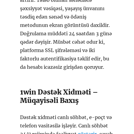
artırır. Tələb olunan sənədlərə
şəxsiyyət vəsiqəsi, yaşayış ünvanını
təsdiq edən sənəd və ödəniş
metodunun ekran görüntüsü daxildir.
Doğrulama müddəti 24 saatdan 3 günə
qədər dəyişir. Müsbət cəhət odur ki,
platforma SSL şifrələməsi və iki
faktorlu autentifikasiya təklif edir, bu
da hesabı icazəsiz girişdən qoruyur.
1win Dəstək Xidməti –
Müqayisəli Baxış
Dəstək xidməti canlı söhbət, e-poçt və
telefon vasitəsilə işləyir. Canlı söhbət