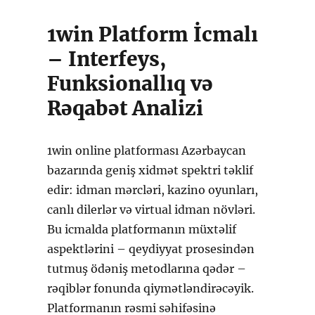
1win Platform İcmalı
– Interfeys,
Funksionallıq və
Rəqabət Analizi
1win online platforması Azərbaycan
bazarında geniş xidmət spektri təklif
edir: idman mərcləri, kazino oyunları,
canlı dilerlər və virtual idman növləri.
Bu icmalda platformanın müxtəlif
aspektlərini – qeydiyyat prosesindən
tutmuş ödəniş metodlarına qədər –
rəqiblər fonunda qiymətləndirəcəyik.
Platformanın rəsmi səhifəsinə