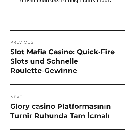
ünvanından daxil olmaq mümkündür.
Post
PREVIOUS
navigation
Slot Mafia Casino: Quick‑Fire
Previous
post:
Slots und Schnelle
Roulette‑Gewinne
NEXT
Glory casino Platformasının
Next
post:
Turnir Ruhunda Tam İcmalı