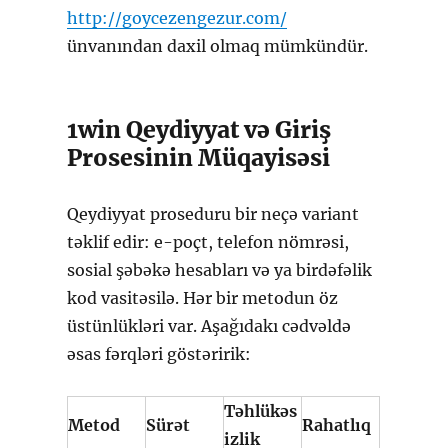
http://goycezengezur.com/
ünvanından daxil olmaq mümkündür.
1win Qeydiyyat və Giriş
Prosesinin Müqayisəsi
Qeydiyyat proseduru bir neçə variant
təklif edir: e-poçt, telefon nömrəsi,
sosial şəbəkə hesabları və ya birdəfəlik
kod vasitəsilə. Hər bir metodun öz
üstünlükləri var. Aşağıdakı cədvəldə
əsas fərqləri göstəririk:
Təhlükəs
Metod
Sürət
Rahatlıq
izlik