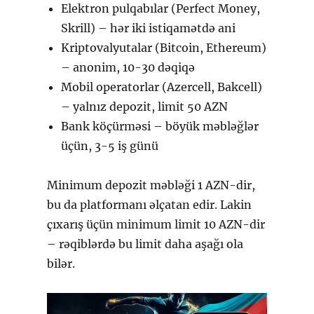
Elektron pulqabılar (Perfect Money,
Skrill) – hər iki istiqamətdə ani
Kriptovalyutalar (Bitcoin, Ethereum)
– anonim, 10-30 dəqiqə
Mobil operatorlar (Azercell, Bakcell)
– yalnız depozit, limit 50 AZN
Bank köçürməsi – böyük məbləğlər
üçün, 3-5 iş günü
Minimum depozit məbləği 1 AZN-dir,
bu da platformanı əlçatan edir. Lakin
çıxarış üçün minimum limit 10 AZN-dir
– rəqiblərdə bu limit daha aşağı ola
bilər.