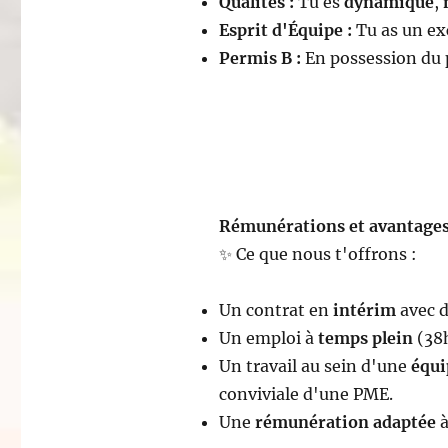
Qualités :
Tu es
dynamique
,
Esprit d'Équipe :
Tu as un exc
Permis B :
En possession du 
Rémunérations et avantages
✨ Ce que nous t'offrons :
Un contrat en
intérim
avec d
Un emploi à
temps plein
(38
Un travail au sein d'une
équ
conviviale d'une PME.
Une
rémunération adaptée
à