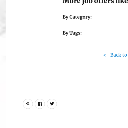
More job offers like
By Category:
By Tags:
<- Back to
Online
Facebook
Twitter
Training
Fan
Platform
Page