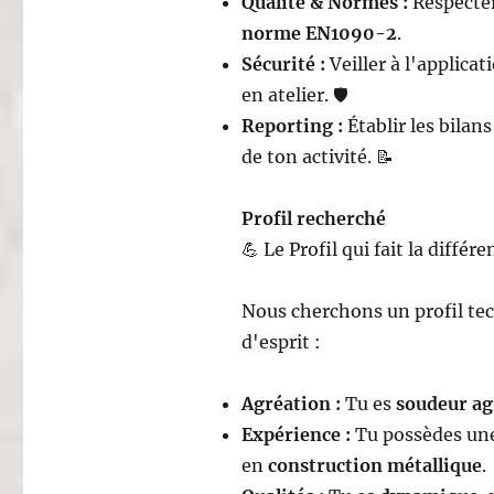
Qualité & Normes :
Respecter
norme EN1090-2
.
Sécurité :
Veiller à l'applicat
en atelier. 🛡️
Reporting :
Établir les bilan
de ton activité. 📝
Profil recherché
💪 Le Profil qui fait la différe
Nous cherchons un profil tec
d'esprit :
Agréation :
Tu es
soudeur ag
Expérience :
Tu possèdes une
en
construction métallique
.