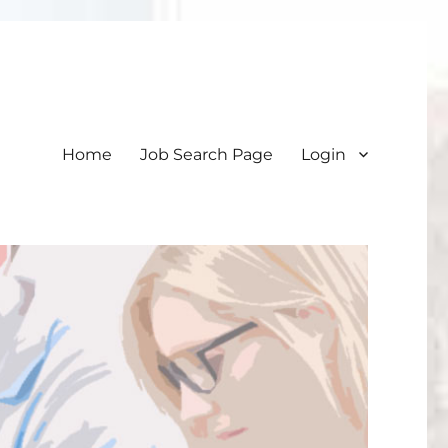
Home
Job Search Page
Login