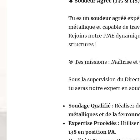
🔥
Soudeur Agréé (135 & 138)
Tu es un
soudeur agréé
expér
métallique et capable de trav
Rejoins notre PME dynamique 
structures !
🎯 Tes missions : Maîtrise e
Sous la supervision du Direct
tu seras notre expert en sou
Soudage Qualifié :
Réaliser d
métalliques et de la ferronn
Expertise Procédés :
Utiliser
138 en position PA
.