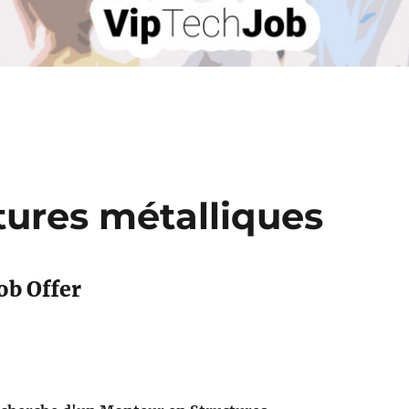
tures métalliques
ob Offer