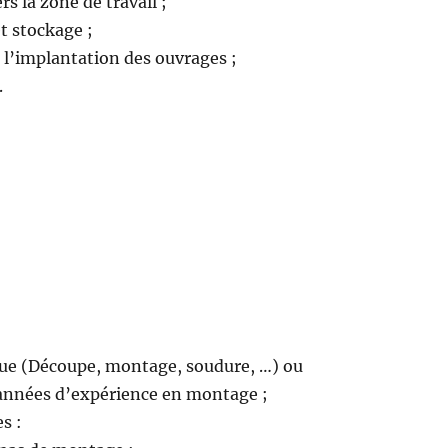
s la zone de travail ;
et stockage ;
e l’implantation des ouvrages ;
.
ue (Découpe, montage, soudure, …) ou
 années d’expérience en montage ;
s :