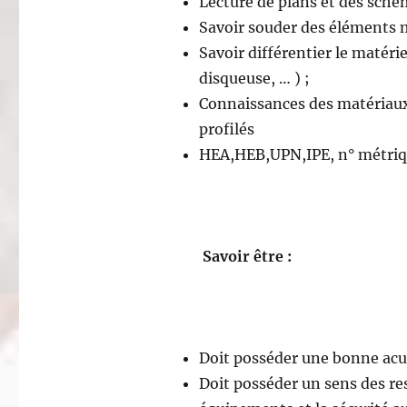
Lecture de plans et des sch
Savoir souder des éléments m
Savoir différentier le matér
disqueuse, … ) ;
Connaissances des matériaux 
profilés
HEA,HEB,UPN,IPE, n° métri
Savoir être :
Doit posséder une bonne acuit
Doit posséder un sens des re