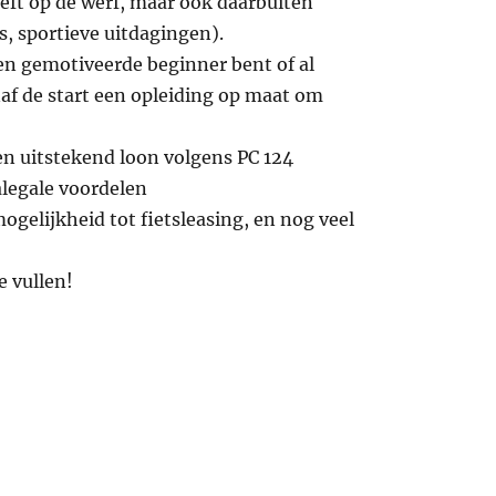
eft op de werf, maar ook daarbuiten
s, sportieve uitdagingen).
een gemotiveerde beginner bent of al
anaf de start een opleiding op maat om
en uitstekend loon volgens PC 124
legale voordelen
ogelijkheid tot fietsleasing, en nog veel
te vullen!