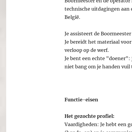
Boormeester en de operator h
technische uitdagingen aan 
België.
Je assisteert de Boormeester b
Je bereidt het materiaal voo
verloop op de werf.
Je bent een echte "doener": 
niet bang om je handen vuil
Functie-eisen
Het gezochte profiel:
Vaardigheden: Je hebt een go