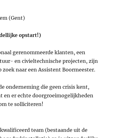
gem (Gent)
ellijke opstart!)
ionaal gerenommeerde klanten, een
tuur- en civieltechnische projecten, zijn
op zoek naar een Assistent Boormeester.
lide onderneming die geen crisis kent,
aat en er echte doorgroeimogelijkheden
m te solliciteren!
walificeerd team (bestaande uit de