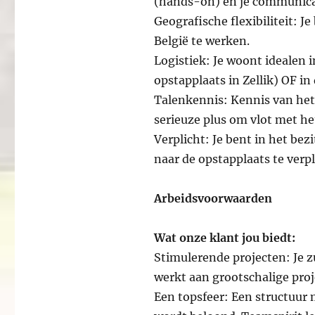
(hands-on) en je communicat
Geografische flexibiliteit: J
België te werken.
Logistiek: Je woont idealen i
opstapplaats in Zellik) OF i
Talenkennis: Kennis van het 
serieuze plus om vlot met h
Verplicht: Je bent in het bez
naar de opstapplaats te verp
Arbeidsvoorwaarden
Wat onze klant jou biedt:
Stimulerende projecten: Je zu
werkt aan grootschalige proje
Een topsfeer: Een structuur m