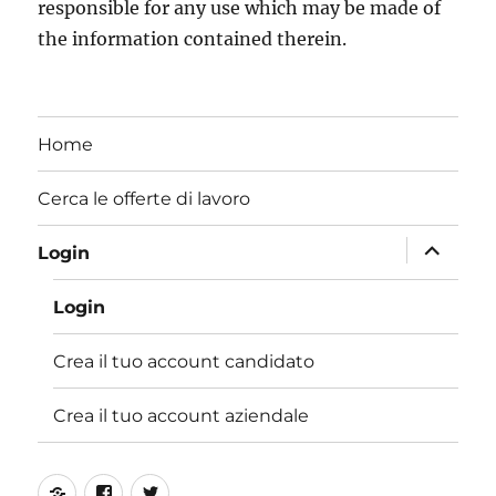
responsible for any use which may be made of
the information contained therein.
Home
Cerca le offerte di lavoro
apri
Login
i
Login
menu
child
Crea il tuo account candidato
Crea il tuo account aziendale
Online
Facebook
Twitter