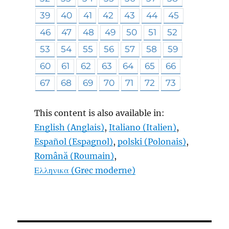
39
40
41
42
43
44
45
46
47
48
49
50
51
52
53
54
55
56
57
58
59
60
61
62
63
64
65
66
67
68
69
70
71
72
73
This content is also available in:
English
(
Anglais
)
Italiano
(
Italien
)
Español
(
Espagnol
)
polski
(
Polonais
)
Română
(
Roumain
)
Ελληνικα
(
Grec moderne
)